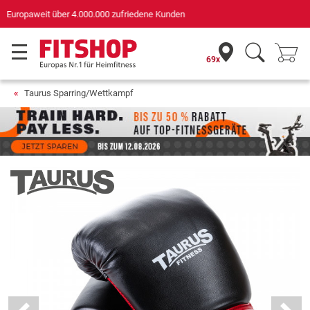
Deutschlands bester Online-Shop
für Sportgeräte (n-tv+DISQ 2016-2024)
69x
Taurus Sparring/Wettkampf