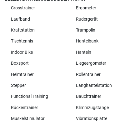
Crosstrainer
Ergometer
Laufband
Rudergerät
Kraftstation
Trampolin
Tischtennis
Hantelbank
Indoor Bike
Hanteln
Boxsport
Liegeergometer
Heimtrainer
Rollentrainer
Stepper
Langhantelstation
Functional Training
Bauchtrainer
Rückentrainer
Klimmzugstange
Muskelstimulator
Vibrationsplatte
Alle Marken