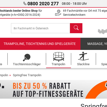
0800 2020 277
08:00 - 18:00 Uhr
tschlands bester Online-Shop
für
69 Fachmärkte vor Ort mit 75 eig
rtgeräte (n-tv+DISQ 2016-2024)
Servicetechnikern
Suchen
TRAMPOLINE, TISCHTENNIS UND SPIELGERÄTE
MASSAGE, Y
te
Tischtennisschläger
Trampolin
Slackline
Spi
mpolin
Springfree Trampolin
Springfr