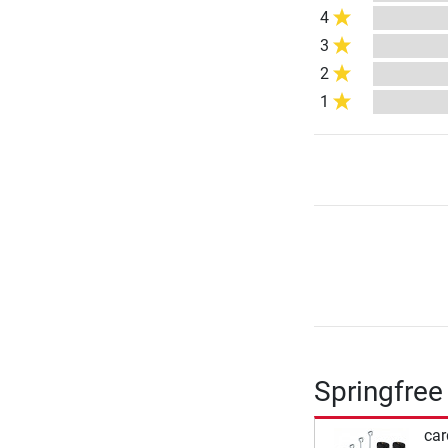
4
3
2
1
Springfree
car