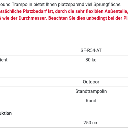
und Trampolin bietet Ihnen platzsparend viel Sprungfläche.
tsächliche Platzbedarf ist, durch die sehr flexiblen Außenteile
ß wie der Durchmesser. Beachten Sie dies unbedingt bei der P
.
SF-R54-AT
icht
80 kg
Outdoor
Standtrampolin
Rund
uktion
250 cm