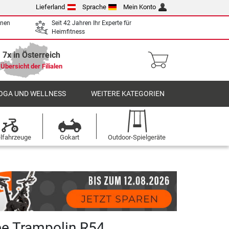
Lieferland
Sprache
Mein Konto
enen
Seit 42 Jahren Ihr Experte für
Heimfitness
7x in Österreich
Übersicht der Filialen
OGA UND WELLNESS
WEITERE KATEGORIEN
elfahrzeuge
Gokart
Outdoor-Spielgeräte
ee Trampolin R54