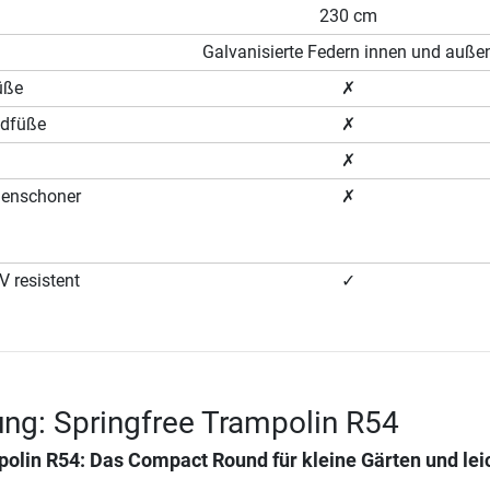
230 cm
Galvanisierte Federn innen und auße
üße
✗
ndfüße
✗
✗
denschoner
✗
 resistent
✓
ng: Springfree Trampolin R54
polin R54: Das Compact Round für kleine Gärten und lei