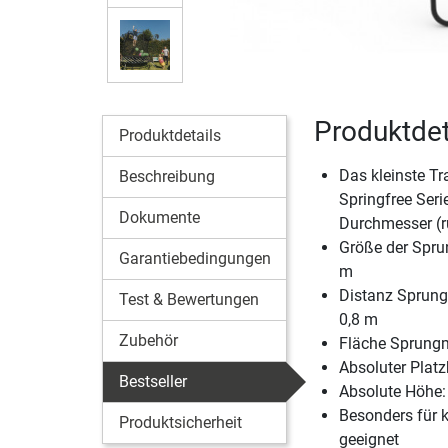
Produktdet
Produktdetails
Das kleinste Tr
Beschreibung
Springfree Seri
Dokumente
Durchmesser (r
Größe der Sprun
Garantiebedingungen
m
Distanz Sprung
Test & Bewertungen
0,8 m
Zubehör
Fläche Sprungm
Absoluter Platz
Bestseller
Absolute Höhe:
Besonders für k
Produktsicherheit
geeignet