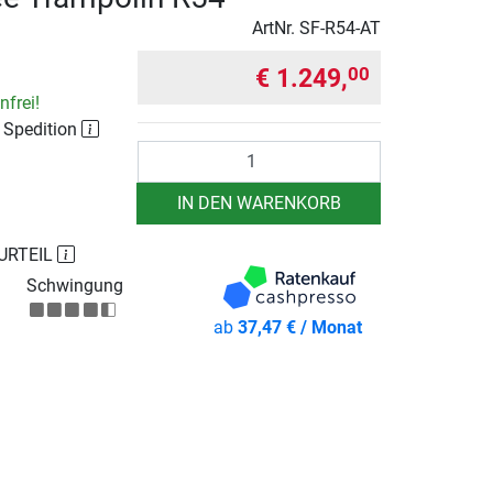
ArtNr.
SF-R54-AT
€ 1.249,
00
frei!
r Spedition
Anzahl
IN DEN WARENKORB
URTEIL
Schwingung
ab
37,47 € / Monat