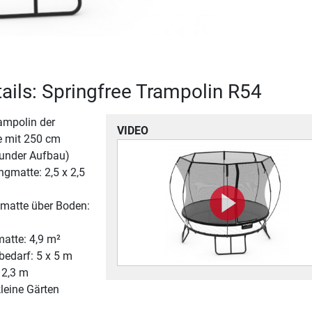
ails: Springfree Trampolin R54
ampolin der
VIDEO
e mit 250 cm
under Aufbau)
gmatte: 2,5 x 2,5
matte über Boden:
atte: 4,9 m²
bedarf: 5 x 5 m
 2,3 m
leine Gärten