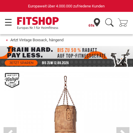
Deutschlands bester Online-Shop
für Sportgeräte (n-tv+DISQ 2016-2024)
69x
Artzt Vintage Boxsack, hängend