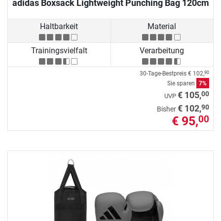
adidas Boxsack Lightweight Punching Bag 120cm
Haltbarkeit
Material
Trainingsvielfalt
Verarbeitung
30-Tage-Bestpreis
€ 102,
90
Sie sparen
7%
00
€ 105,
UVP
90
€ 102,
Bisher
€ 95,
00