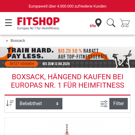
Deutschlands bester On
ufriedene Kunden
für Sportgeräte (n-tv+DISQ
69x
Boxsack
BOXSACK, HÄNGEND KAUFEN BEI
EUROPAS NR. 1 FÜR HEIMFITNESS
Ansicht filte
Sortierung
Filter