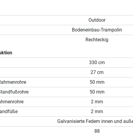
Outdoor
Bodeneinbau-Trampolin
Rechteckig
uktion
330 cm
27 cm
Rahmenrohre
50 mm
Standfußrohre
50 mm
ahmenrohre
2 mm
tandfüße
2 mm
Galvanisierte Federn innen und auß
88