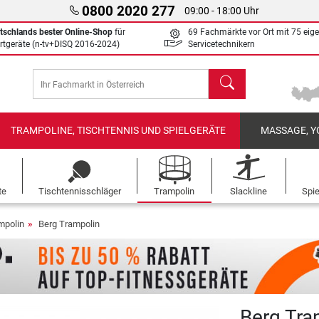
0800 2020 277
09:00 - 18:00 Uhr
tschlands bester Online-Shop
für
69 Fachmärkte vor Ort mit 75 eig
rtgeräte (n-tv+DISQ 2016-2024)
Servicetechnikern
Suchen
TRAMPOLINE, TISCHTENNIS UND SPIELGERÄTE
MASSAGE, Y
te
Tischtennisschläger
Trampolin
Slackline
Spi
mpolin
Berg Trampolin
Berg Tra