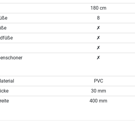
180 cm
füße
8
üße
✗
ndfüße
✗
✗
denschoner
✗
terial
PVC
icke
30 mm
eite
400 mm