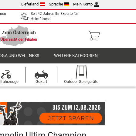
Lieferland
Sprache
Mein Konto
enen
Seit 42 Jahren Ihr Experte für
Heimfitness
7x in Österreich
Übersicht der Filialen
OGA UND WELLNESS
WEITERE KATEGORIEN
elfahrzeuge
Gokart
Outdoor-Spielgeräte
mpolin Ultim Champion