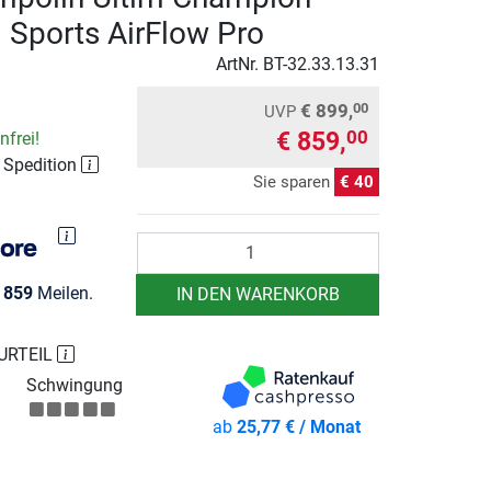
 Sports AirFlow Pro
ArtNr.
BT-32.33.13.31
€ 899,
00
UVP
€ 859,
00
frei!
r Spedition
Sie sparen
€ 40
Anzahl
e
859
Meilen.
IN DEN WARENKORB
URTEIL
Schwingung
ab
25,77 € / Monat