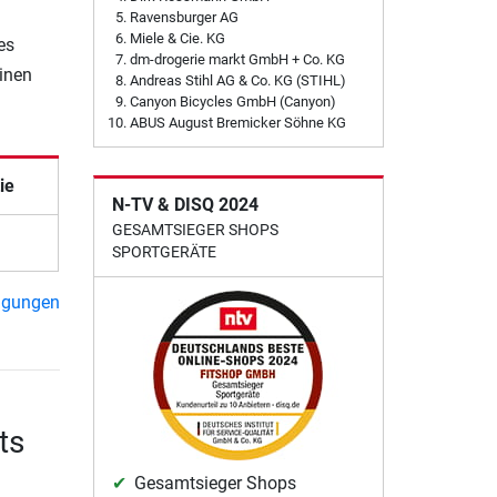
Ravensburger AG
Miele & Cie. KG
es
dm-drogerie markt GmbH + Co. KG
einen
Andreas Stihl AG & Co. KG (STIHL)
Canyon Bicycles GmbH (Canyon)
ABUS August Bremicker Söhne KG
ie
N-TV & DISQ 2024
GESAMTSIEGER SHOPS
SPORTGERÄTE
ngungen
ts
Gesamtsieger Shops