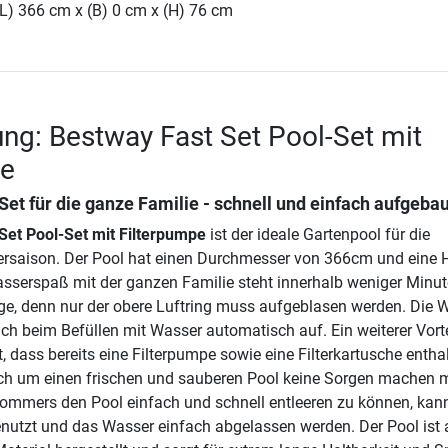
(L) 366 cm x (B) 0 cm x (H) 76 cm
ng: Bestway Fast Set Pool-Set mit
pe
et für die ganze Familie - schnell und einfach aufgebau
Set Pool-Set mit Filterpumpe
ist der ideale Gartenpool für die
aison. Der Pool hat einen Durchmesser von 366cm und eine 
serspaß mit der ganzen Familie steht innerhalb weniger Minu
ge, denn nur der obere Luftring muss aufgeblasen werden. Die
ich beim Befüllen mit Wasser automatisch auf. Ein weiterer Vorte
t, dass bereits eine Filterpumpe sowie eine Filterkartusche entha
ich um einen frischen und sauberen Pool keine Sorgen machen 
mmers den Pool einfach und schnell entleeren zu können, kan
 genutzt und das Wasser einfach abgelassen werden. Der Pool ist