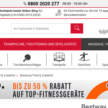
0800 2020 277
08:00 - 18:00 Uhr
tschlands bester Online-Shop
für
69 Fachmärkte vor Ort mit 75 eig
rtgeräte (n-tv+DISQ 2016-2024)
Servicetechnikern
Suchen
TRAMPOLINE, TISCHTENNIS UND SPIELGERÄTE
MASSAGE, Y
te
Tischtennisschläger
Trampolin
Slackline
Spi
l & Zubehör
Bestway Pool & Zubehör
Bestway 