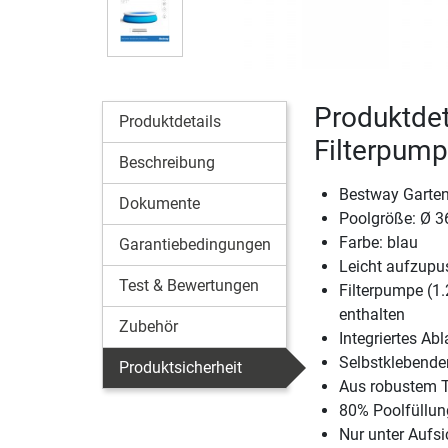
Produktdet
Produktdetails
Filterpum
Beschreibung
Bestway Garten
Dokumente
Poolgröße: Ø 
Farbe: blau
Garantiebedingungen
Leicht aufzupus
Test & Bewertungen
Filterpumpe (1.
enthalten
Zubehör
Integriertes Abl
Selbstklebender
Produktsicherheit
Aus robustem Tr
80% Poolfüllung
Nur unter Aufs