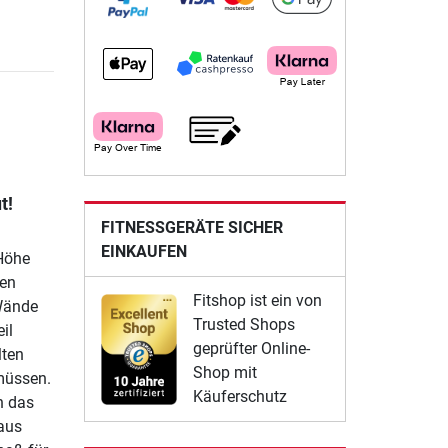
t!
FITNESSGERÄTE SICHER
EINKAUFEN
Höhe
ten
Fitshop ist ein von
 Wände
Trusted Shops
il
geprüfter Online-
lten
Shop mit
müssen.
Käuferschutz
n das
 aus