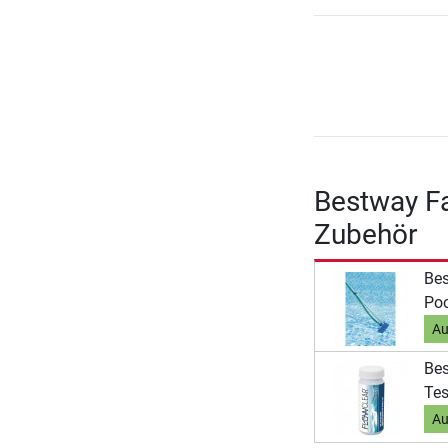
Bestway Fa
Zubehör
Bes
Poo
Au
Bes
Tes
Au