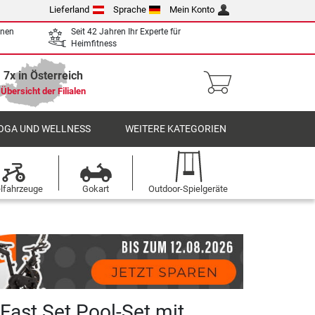
Lieferland
Sprache
Mein Konto
enen
Seit 42 Jahren Ihr Experte für
Heimfitness
7x in Österreich
Übersicht der Filialen
OGA UND WELLNESS
WEITERE KATEGORIEN
elfahrzeuge
Gokart
Outdoor-Spielgeräte
Fast Set Pool-Set mit