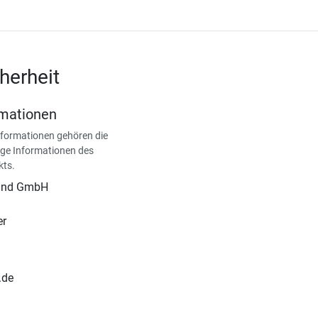
herheit
rmationen
nformationen gehören die
ge Informationen des
kts.
land GmbH
er
.de