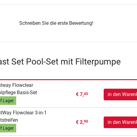
Schreiben Sie die erste Bewertung!
st Set Pool-Set mit Filterpumpe
tway Flowclear
lpflege Basis-Set
€ 7,
in den Waren
45
f Lager
tWay Flowclear 3-in-1
tstreifen
€ 2,
in den Waren
90
f Lager