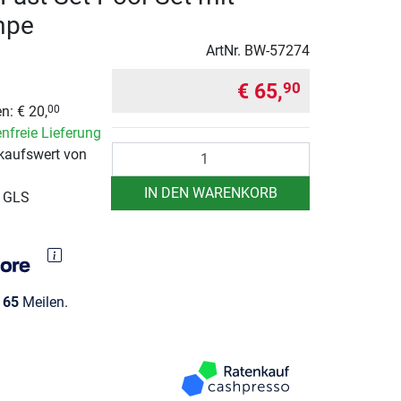
mpe
ArtNr.
BW-57274
€ 65,
90
n: € 20,
00
nfreie Lieferung
Anzahl
kaufswert von
IN DEN WARENKORB
r GLS
e
65
Meilen.