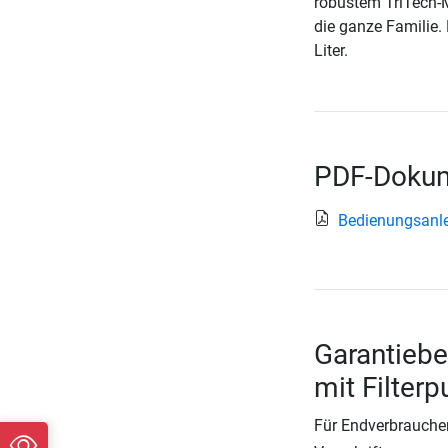
robustem TriTech-M
die ganze Familie.
Liter.
PDF-Dokum
Bedienungsanl
Garantiebe
mit Filter
Für Endverbraucher