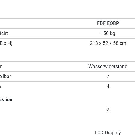
FDF-EOBP
icht
150 kg
B x H)
213 x 52 x 58 cm
em
Wasserwiderstand
llbar
✓
n
4
uktion
2
LCD-Display