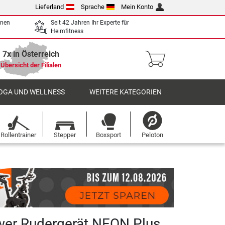
Lieferland
Sprache
Mein Konto
enen
Seit 42 Jahren Ihr Experte für
Heimfitness
7x in Österreich
Übersicht der Filialen
OGA UND WELLNESS
WEITERE KATEGORIEN
Rollentrainer
Stepper
Boxsport
Peloton
wer Rudergerät NEON Plus