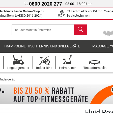
0800 2020 277
08:00 - 18:00 Uhr
tschlands bester Online-Shop
für
69 Fachmärkte vor Ort mit 75 eig
rtgeräte (n-tv+DISQ 2016-2024)
Servicetechnikern
Suchen
TRAMPOLINE, TISCHTENNIS UND SPIELGERÄTE
MASSAGE, Y
Liegeergometer
Indoor Bike
Heimtrainer
Fitnesstrampolin
Rudergerät
Fluid Ro