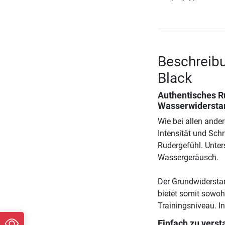
Beschreibu
Black
Authentisches R
Wasserwidersta
Wie bei allen ande
Intensität und Schne
Rudergefühl. Unters
Wassergeräusch.
Der Grundwiderstan
bietet somit sowohl
Trainingsniveau. 
Einfach zu vers