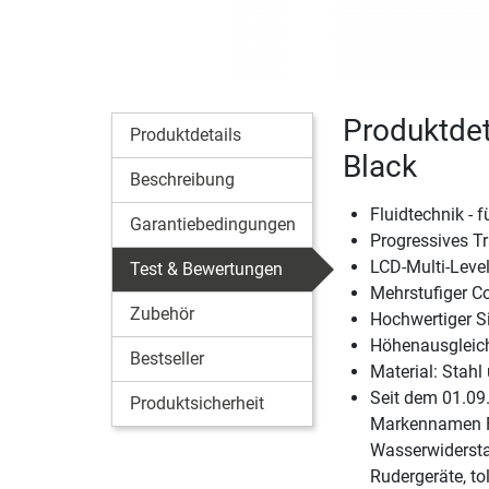
Produktdet
Produktdetails
Black
Beschreibung
Fluidtechnik - 
Garantiebedingungen
Progressives T
LCD-Multi-Level
Test & Bewertungen
Mehrstufiger C
Zubehör
Hochwertiger Si
Höhenausgleic
Bestseller
Material: Stah
Seit dem 01.09.
Produktsicherheit
Markennamen Fl
Wasserwiderstan
Rudergeräte, to