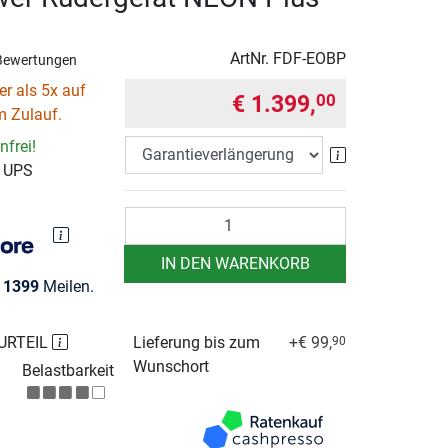
ArtNr.
FDF-EOBP
Bewertungen
r als 5x auf
€ 1.399,
00
m Zulauf.
frei!
Garantieverlä
r UPS
Anzahl
IN DEN WARENKORB
e
1399
Meilen.
URTEIL
Lieferung bis zum
+€ 99,
90
Wunschort
Belastbarkeit