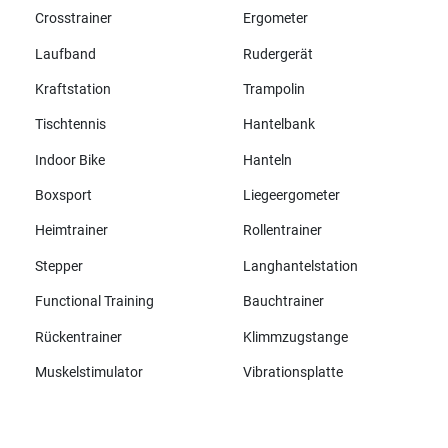
Crosstrainer
Ergometer
Laufband
Rudergerät
Kraftstation
Trampolin
Tischtennis
Hantelbank
Indoor Bike
Hanteln
Boxsport
Liegeergometer
Heimtrainer
Rollentrainer
Stepper
Langhantelstation
Functional Training
Bauchtrainer
Rückentrainer
Klimmzugstange
Muskelstimulator
Vibrationsplatte
Alle Marken