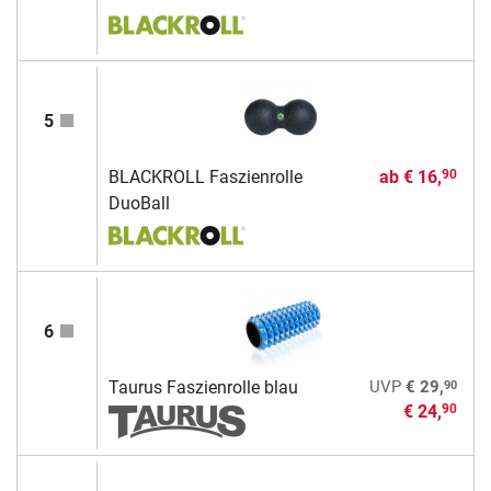
5
BLACKROLL Faszienrolle
ab
€ 16,
90
DuoBall
6
90
Taurus Faszienrolle blau
UVP
€ 29,
€ 24,
90