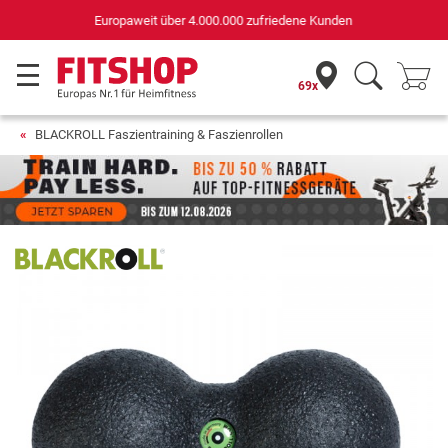
Deutschlands bester Online-Shop
für Sportgeräte (n-tv+DISQ 2016-2024)
69x
BLACKROLL Faszientraining & Faszienrollen