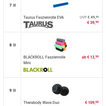
7
90
Taurus Faszienrolle EVA
UVP
€ 49,
€ 39,
90
8
BLACKROLL Faszienrolle
ab
€ 12,
90
Mini
9
Therabody Wave Duo
€ 109,
00