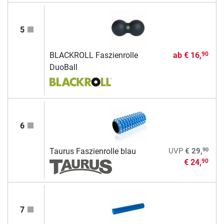
5
BLACKROLL Faszienrolle
ab
€ 16,
90
DuoBall
6
90
Taurus Faszienrolle blau
UVP
€ 29,
€ 24,
90
7