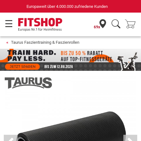
Deutschlands bester Online-Shop
für Sportgeräte (n-tv+DISQ 2016-2024)
69x
Taurus Faszientraining & Faszienrollen