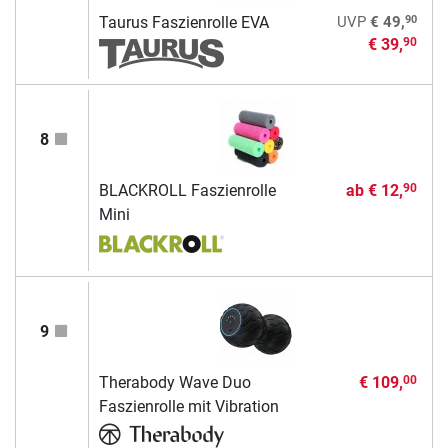
90
Taurus Faszienrolle EVA
UVP
€ 49,
€ 39,
90
8
BLACKROLL Faszienrolle
ab
€ 12,
90
Mini
9
Therabody Wave Duo
€ 109,
00
Faszienrolle mit Vibration