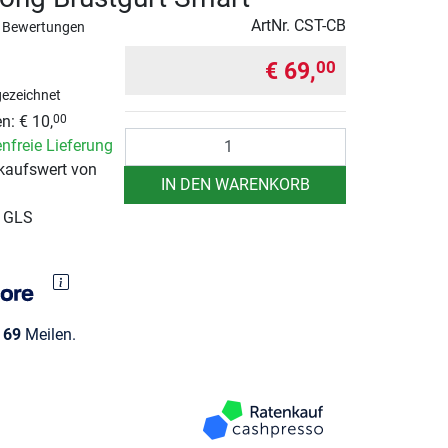
ArtNr.
CST-CB
 Bewertungen
€ 69,
00
ezeichnet
n: € 10,
00
Anzahl
nfreie Lieferung
kaufswert von
IN DEN WARENKORB
r GLS
e
69
Meilen.