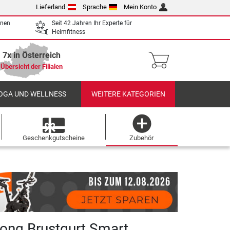
Lieferland
Sprache
Mein Konto
enen
Seit 42 Jahren Ihr Experte für
Heimfitness
7x in Österreich
Übersicht der Filialen
OGA UND WELLNESS
WEITERE KATEGORIEN
Geschenkgutscheine
Zubehör
rong Brustgurt Smart