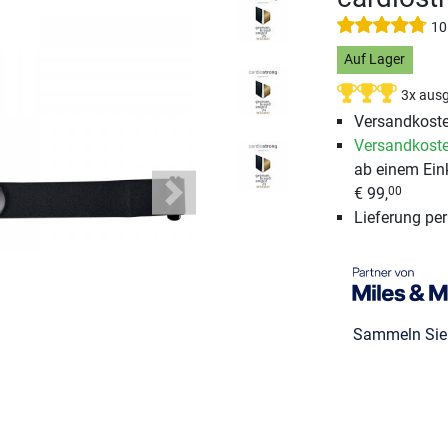
10
Auf Lager
3x ausg
Versandkoste
Versandkoste
ab einem Ein
€ 99,
00
Next
Lieferung pe
Sammeln Si