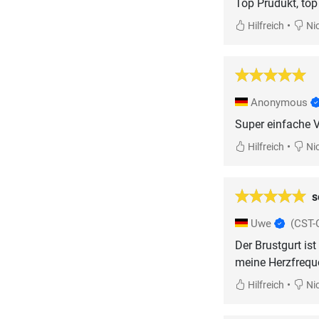
Top Prudukt, top 
•
Hilfreich
Nic
Anonymous
Super einfache 
•
Hilfreich
Nic
s
Uwe
(CST-
Der Brustgurt i
meine Herzfrequ
•
Hilfreich
Nic