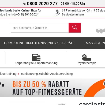
0800 2020 277
08:00 - 18:00 Uhr
tschlands bester Online-Shop
für
69 Fachmärkte vor Ort mit 75 eig
rtgeräte (n-tv+DISQ 2016-2024)
Servicetechnikern
Suchen
TRAMPOLINE, TISCHTENNIS UND SPIELGERÄTE
MASSAGE, Y
Körperanalyse & Sporternährung
Physiotherapie
auertraining
cardiostrong Zubehör Ausdauertraining
cardiost