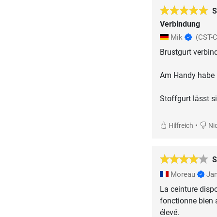
S
Verbindung
Mik
(CST-
Brustgurt verbin
Am Handy habe ic
Stoffgurt lässt 
•
Hilfreich
Nic
S
Moreau
Jan
La ceinture disp
fonctionne bien
élevé.