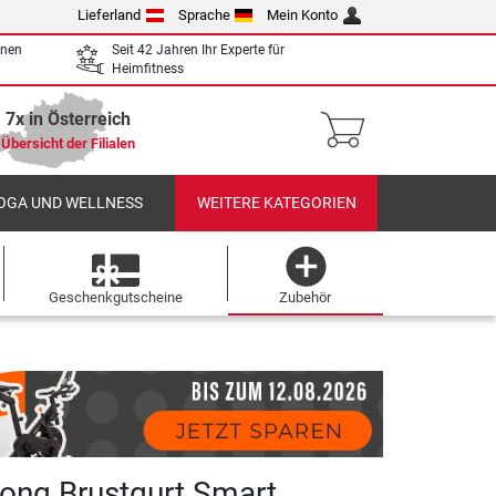
Lieferland
Sprache
Mein Konto
enen
Seit 42 Jahren Ihr Experte für
Heimfitness
7x in Österreich
Übersicht der Filialen
OGA UND WELLNESS
WEITERE KATEGORIEN
Geschenkgutscheine
Zubehör
rong Brustgurt Smart