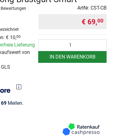
ArtNr.
CST-CB
 Bewertungen
€ 69,
00
ezeichnet
n: € 10,
00
Anzahl
nfreie Lieferung
kaufswert von
IN DEN WARENKORB
r GLS
e
69
Meilen.