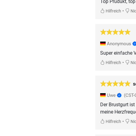
Top Prudukt, top 
•
Hilfreich
Nic
Anonymous
Super einfache 
•
Hilfreich
Nic
s
Uwe
(CST-
Der Brustgurt i
meine Herzfrequ
•
Hilfreich
Nic