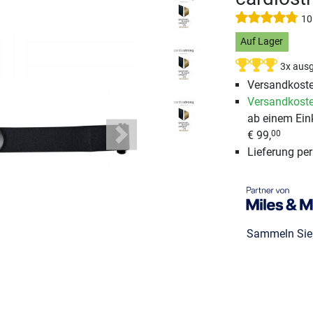
10
Auf Lager
3x ausg
Versandkoste
Versandkoste
ab einem Ein
€ 99,
00
Next
Lieferung pe
Sammeln Si