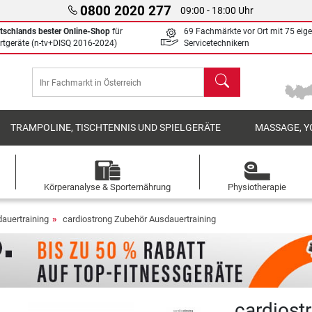
0800 2020 277
09:00 - 18:00 Uhr
tschlands bester Online-Shop
für
69 Fachmärkte vor Ort mit 75 eig
rtgeräte (n-tv+DISQ 2016-2024)
Servicetechnikern
Suchen
TRAMPOLINE, TISCHTENNIS UND SPIELGERÄTE
MASSAGE, Y
Körperanalyse & Sporternährung
Physiotherapie
auertraining
cardiostrong Zubehör Ausdauertraining
cardiost