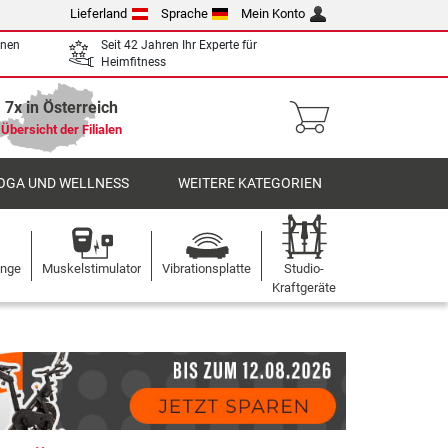
Lieferland
Sprache
Mein Konto
enen
Seit 42 Jahren Ihr Experte für
Heimfitness
7x in Österreich
Übersicht der Filialen
OGA UND WELLNESS
WEITERE KATEGORIEN
ange
Muskelstimulator
Vibrationsplatte
Studio-
Kraftgeräte