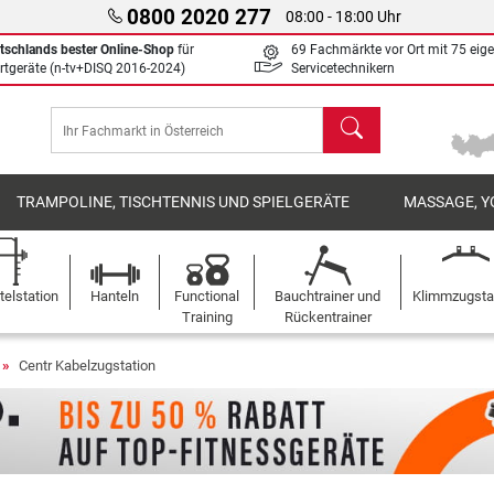
0800 2020 277
08:00 - 18:00 Uhr
tschlands bester Online-Shop
für
69 Fachmärkte vor Ort mit 75 eig
rtgeräte (n-tv+DISQ 2016-2024)
Servicetechnikern
Suchen
TRAMPOLINE, TISCHTENNIS UND SPIELGERÄTE
MASSAGE, Y
elstation
Hanteln
Functional
Bauchtrainer und
Klimmzugst
Training
Rückentrainer
Centr Kabelzugstation