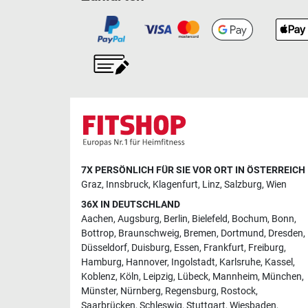
7X PERSÖNLICH FÜR SIE VOR ORT IN ÖSTERREICH
Graz
,
Innsbruck
,
Klagenfurt
,
Linz
,
Salzburg
,
Wien
36X IN DEUTSCHLAND
Aachen
,
Augsburg
,
Berlin
,
Bielefeld
,
Bochum
,
Bonn
,
Bottrop
,
Braunschweig
,
Bremen
,
Dortmund
,
Dresden
,
Düsseldorf
,
Duisburg
,
Essen
,
Frankfurt
,
Freiburg
,
Hamburg
,
Hannover
,
Ingolstadt
,
Karlsruhe
,
Kassel
,
Koblenz
,
Köln
,
Leipzig
,
Lübeck
,
Mannheim
,
München
,
Münster
,
Nürnberg
,
Regensburg
,
Rostock
,
Saarbrücken
,
Schleswig
,
Stuttgart
,
Wiesbaden
,