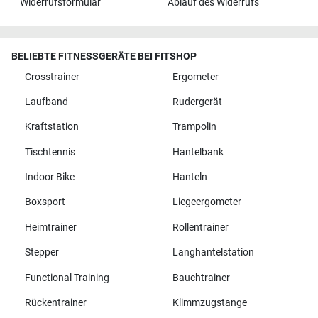
Widerrufsformular
Ablauf des Widerrufs
BELIEBTE FITNESSGERÄTE BEI FITSHOP
Crosstrainer
Ergometer
Laufband
Rudergerät
Kraftstation
Trampolin
Tischtennis
Hantelbank
Indoor Bike
Hanteln
Boxsport
Liegeergometer
Heimtrainer
Rollentrainer
Stepper
Langhantelstation
Functional Training
Bauchtrainer
Rückentrainer
Klimmzugstange