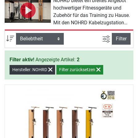
NOHRD bietet ein breites Angebot
hochwertiger Fitnessgeräte und
Zubehör für das Training zu Hause.
Mit den NOHRD Kabelzugstation
Produkten werden Sie zu Hause
effektiv fit, nehmen ab und halten
Ansicht filte
Sortierung
Filter
sich gesund.
Filter aktiv!
Angezeigte Artikel:
2
Hersteller: NOHRD
Filter zurücksetzen