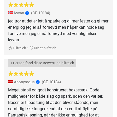
Kyvan
(CE-10184)
jeg tror at det er lett å sparke og gi mer fester og gi mer
energi og jeg er så fornøyd men håper kan holde seg
for live men jeg er nå fornøyd med vennlig hilsen
kyvan
•
Hilfreich
Nicht hilfreich
1 Person fand diese Bewertung hilfreich
Anonymous
(CE-10184)
Meget stabil og godt konstrueret boksesæk. Gode
muligheder for både slag og spark, uden den vælter.
Basen er tilpas tung til at den bliver stående, men
samtidig ikke tungere end at den er til at flytte på.
Fantastisk løsning, når der ikke er mulighed for at