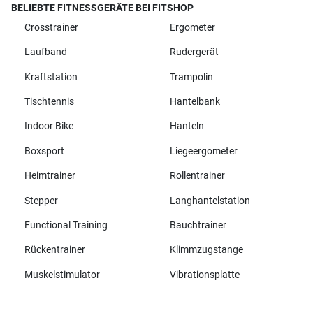
BELIEBTE FITNESSGERÄTE BEI FITSHOP
Crosstrainer
Ergometer
Laufband
Rudergerät
Kraftstation
Trampolin
Tischtennis
Hantelbank
Indoor Bike
Hanteln
Boxsport
Liegeergometer
Heimtrainer
Rollentrainer
Stepper
Langhantelstation
Functional Training
Bauchtrainer
Rückentrainer
Klimmzugstange
Muskelstimulator
Vibrationsplatte
Alle Marken