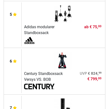
5
Adidas modularer
ab
€ 75,
00
Standboxsack
6
99
Century Standboxsack
UVP
€ 824,
€ 799,
00
Versys VS. BOB
7