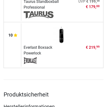
00
Taurus Standboxball
UVP
€ 199,
€ 179,
00
Professional
10
Everlast Boxsack
€ 219,
99
Powerlock
Produktsicherheit
Herstellerinformationen