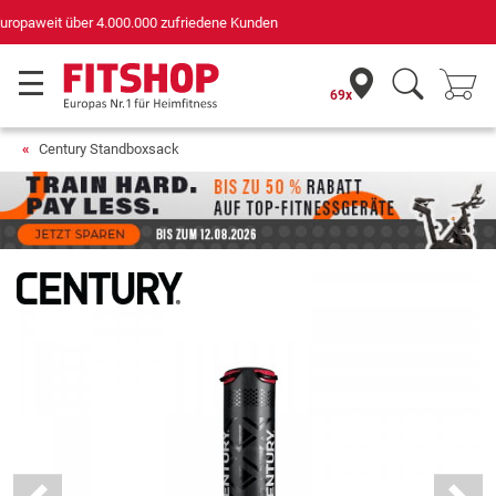
Deutschlands bester Online-Shop
für Sportgeräte (n-tv+DISQ 2016-2024)
69x
Century Standboxsack