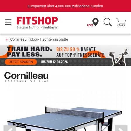
Deutschlands bester Online-Shop
für Sportgeräte (n-tv+DISQ 2016-2024)
69x
Cornilleau Indoor-Tischtennisplatte