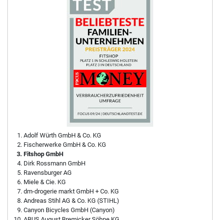
Adolf Würth GmbH & Co. KG
Fischerwerke GmbH & Co. KG
Fitshop GmbH
Dirk Rossmann GmbH
Ravensburger AG
Miele & Cie. KG
dm-drogerie markt GmbH + Co. KG
Andreas Stihl AG & Co. KG (STIHL)
Canyon Bicycles GmbH (Canyon)
ABUS August Bremicker Söhne KG