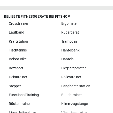
BELIEBTE FITNESSGERÄTE BEI FITSHOP
Crosstrainer
Ergometer
Laufband
Rudergerät
Kraftstation
Trampolin
Tischtennis
Hantelbank
Indoor Bike
Hanteln
Boxsport
Liegeergometer
Heimtrainer
Rollentrainer
Stepper
Langhantelstation
Functional Training
Bauchtrainer
Rückentrainer
Klimmzugstange
Muskelstimulator
Vibrationsplatte