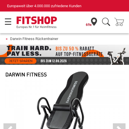
Deutschlands bester Online-Shop
für Sportgeräte (n-tv+DISQ 2016-2024)
69x
Darwin Fitness Rückentrainer