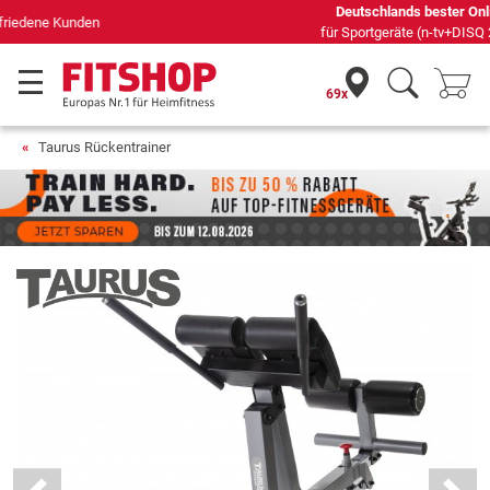
Deutschlands bester Online-Shop
für Sportgeräte (n-tv+DISQ 2016-2024)
69x
Taurus Rückentrainer