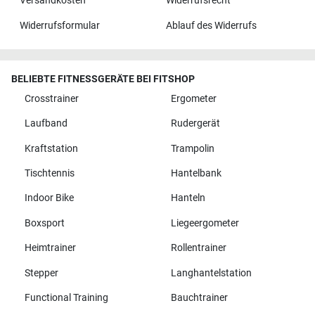
Versandkosten
Widerrufsrecht
Widerrufsformular
Ablauf des Widerrufs
BELIEBTE FITNESSGERÄTE BEI FITSHOP
Crosstrainer
Ergometer
Laufband
Rudergerät
Kraftstation
Trampolin
Tischtennis
Hantelbank
Indoor Bike
Hanteln
Boxsport
Liegeergometer
Heimtrainer
Rollentrainer
Stepper
Langhantelstation
Functional Training
Bauchtrainer