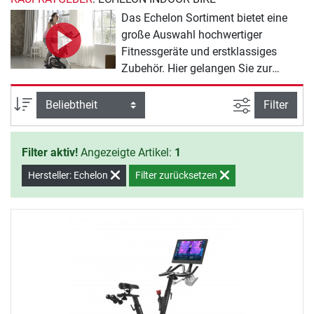
Das Echelon Sortiment bietet eine
große Auswahl hochwertiger
Fitnessgeräte und erstklassiges
Zubehör. Hier gelangen Sie zur
Übersicht über das gesamte Echelon
Indoor Bike Sortiment:
Ansicht filte
Sortierung
Filter
Filter aktiv!
Angezeigte Artikel:
1
Hersteller: Echelon
Filter zurücksetzen