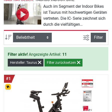
Auch im Segment der Indoor Bikes
ist Taurus mit hochwertigen Geräten
vertreten. Die IC- Serie zeichnet sich
durch die vielfältigen
Verstellmöglichkeiten an Lenker und
Sitz aus. Jeder Nutzer wird hier seine
Ansicht filte
Sortierung
Filter
ideale, sportive Sitzposition finden.
Das IC90 Pro ist bis 150 kg belastbar
Filter aktiv!
Angezeigte Artikel:
11
und für den professionellen Einsatz
im Studio geeignet.
Hersteller: Taurus
Filter zurücksetzen
#1