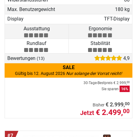
Max. Benutzergewicht
180 kg
Display
TFT-Display
Ausstattung
Ergonomie
Rundlauf
Stabilität
Bewertungen
4,9
(13)
SALE
Gültig bis 12. August 2026
Nur solange der Vorrat reicht!
30-Tage-Bestpreis
€ 2.999,
00
Sie sparen
16%
00
€ 2.999,
Bisher
€ 2.499,
00
Jetzt
#7