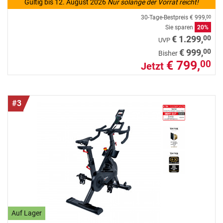
Gültig bis 12. August 2026
Nur solange der Vorrat reicht!
30-Tage-Bestpreis
€ 999,
00
Sie sparen
20%
00
€ 1.299,
UVP
00
€ 999,
Bisher
€ 799,
00
Jetzt
#3
Auf Lager