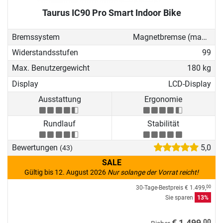
Taurus IC90 Pro Smart Indoor Bike
Bremssystem
Magnetbremse (manuell)
Widerstandsstufen
99
Max. Benutzergewicht
180 kg
Display
LCD-Display
Ausstattung
Ergonomie
Rundlauf
Stabilität
Bewertungen
5,0
(43)
SALE
Gültig bis 12. August 2026
Nur solange der Vorrat reicht!
30-Tage-Bestpreis
€ 1.499,
00
Sie sparen
13%
00
€ 1.499,