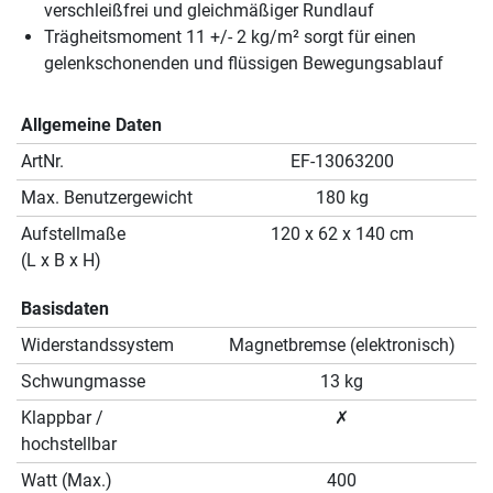
verschleißfrei und gleichmäßiger Rundlauf
Trägheitsmoment 11 +/- 2 kg/m² sorgt für einen
gelenkschonenden und flüssigen Bewegungsablauf
Allgemeine Daten
ArtNr.
EF-13063200
Max. Benutzergewicht
180 kg
Aufstellmaße
120 x 62 x 140 cm
(L x B x H)
Basisdaten
Widerstandssystem
Magnetbremse (elektronisch)
Schwungmasse
13 kg
Klappbar /
✗
hochstellbar
Watt (Max.)
400