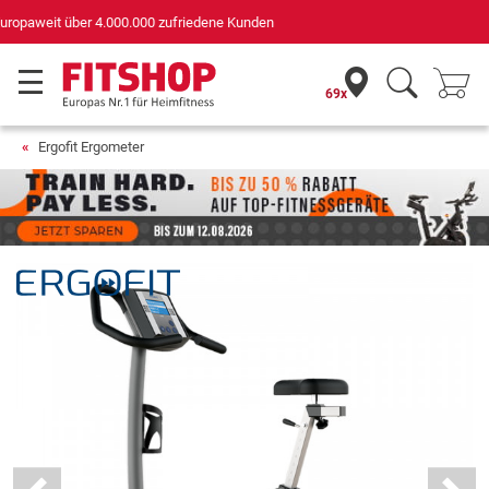
Deutschlands bester Online-Shop
für Sportgeräte (n-tv+DISQ 2016-2024)
69x
Ergofit Ergometer