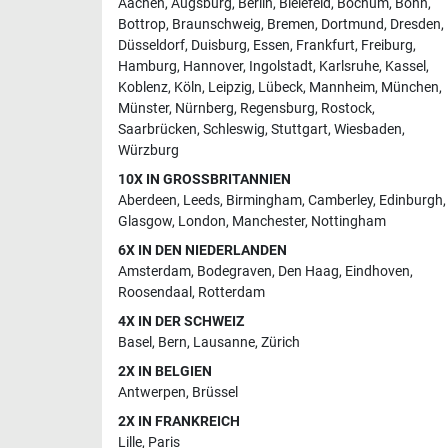
Aachen
,
Augsburg
,
Berlin
,
Bielefeld
,
Bochum
,
Bonn
,
Bottrop
,
Braunschweig
,
Bremen
,
Dortmund
,
Dresden
,
Düsseldorf
,
Duisburg
,
Essen
,
Frankfurt
,
Freiburg
,
Hamburg
,
Hannover
,
Ingolstadt
,
Karlsruhe
,
Kassel
,
Koblenz
,
Köln
,
Leipzig
,
Lübeck
,
Mannheim
,
München
,
Münster
,
Nürnberg
,
Regensburg
,
Rostock
,
Saarbrücken
,
Schleswig
,
Stuttgart
,
Wiesbaden
,
Würzburg
10X IN GROSSBRITANNIEN
Aberdeen
,
Leeds
,
Birmingham
,
Camberley
,
Edinburgh
,
Glasgow
,
London
,
Manchester
,
Nottingham
6X IN DEN NIEDERLANDEN
Amsterdam
,
Bodegraven
,
Den Haag
,
Eindhoven
,
Roosendaal
,
Rotterdam
4X IN DER SCHWEIZ
Basel
,
Bern
,
Lausanne
,
Zürich
2X IN BELGIEN
Antwerpen
,
Brüssel
2X IN FRANKREICH
Lille
,
Paris