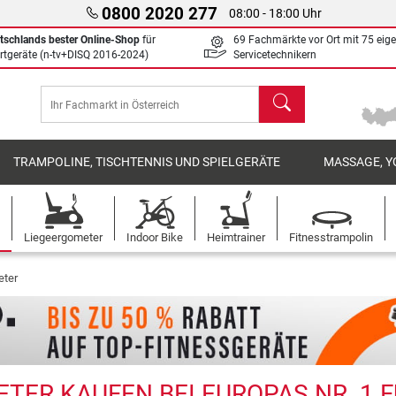
0800 2020 277
08:00 - 18:00 Uhr
tschlands bester Online-Shop
für
69 Fachmärkte vor Ort mit 75 eig
rtgeräte (n-tv+DISQ 2016-2024)
Servicetechnikern
Suchen
TRAMPOLINE, TISCHTENNIS UND SPIELGERÄTE
MASSAGE, Y
Liegeergometer
Indoor Bike
Heimtrainer
Fitnesstrampolin
eter
TER KAUFEN BEI EUROPAS NR. 1 