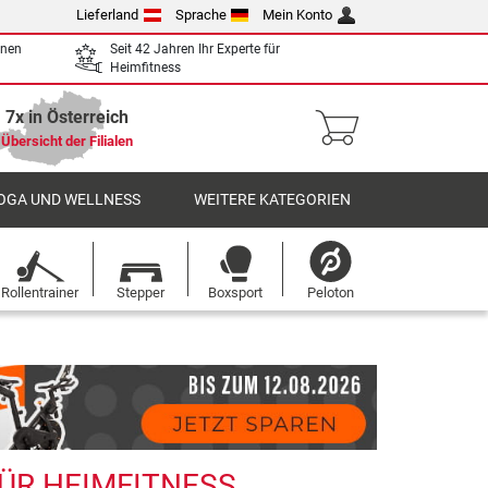
Lieferland
Sprache
Mein Konto
enen
Seit 42 Jahren Ihr Experte für
Heimfitness
7x in Österreich
Übersicht der Filialen
OGA UND WELLNESS
WEITERE KATEGORIEN
Rollentrainer
Stepper
Boxsport
Peloton
FÜR HEIMFITNESS