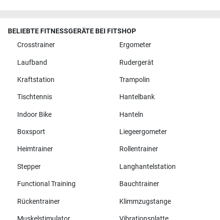
BELIEBTE FITNESSGERÄTE BEI FITSHOP
Crosstrainer
Ergometer
Laufband
Rudergerät
Kraftstation
Trampolin
Tischtennis
Hantelbank
Indoor Bike
Hanteln
Boxsport
Liegeergometer
Heimtrainer
Rollentrainer
Stepper
Langhantelstation
Functional Training
Bauchtrainer
Rückentrainer
Klimmzugstange
Muskelstimulator
Vibrationsplatte