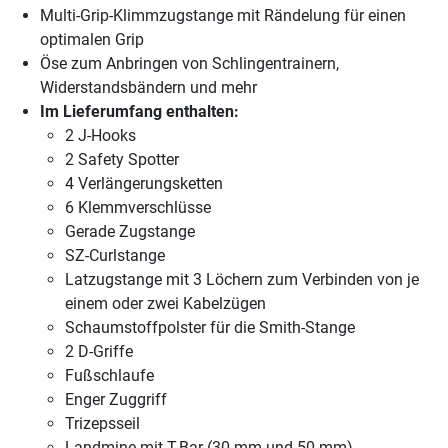
Multi-Grip-Klimmzugstange mit Rändelung für einen
optimalen Grip
Öse zum Anbringen von Schlingentrainern,
Widerstandsbändern und mehr
Im Lieferumfang enthalten:
2 J-Hooks
2 Safety Spotter
4 Verlängerungsketten
6 Klemmverschlüsse
Gerade Zugstange
SZ-Curlstange
Latzugstange mit 3 Löchern zum Verbinden von je
einem oder zwei Kabelzügen
Schaumstoffpolster für die Smith-Stange
2 D-Griffe
Fußschlaufe
Enger Zuggriff
Trizepsseil
Landmine mit T-Bar (30 mm und 50 mm)