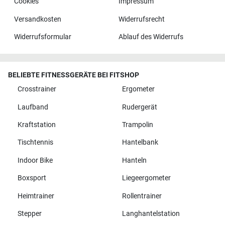
Cookies
Impressum
Versandkosten
Widerrufsrecht
Widerrufsformular
Ablauf des Widerrufs
BELIEBTE FITNESSGERÄTE BEI FITSHOP
Crosstrainer
Ergometer
Laufband
Rudergerät
Kraftstation
Trampolin
Tischtennis
Hantelbank
Indoor Bike
Hanteln
Boxsport
Liegeergometer
Heimtrainer
Rollentrainer
Stepper
Langhantelstation