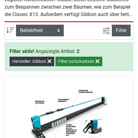
zum Bespannen zwischen zwei Bäumen, wie zum Beispiel
die Classic X13. Außerdem verfügt Gibbon auch über fertig
gespannte Slacklines an einem Rack, wie das Rack Classic
oder Fitness Edition. So sind Sie für das „Slacklining“ nicht
Ansicht filte
Sortierung
Filter
auf Bäume in der Nähe angewiesen.
Filter aktiv!
Angezeigte Artikel:
2
Hersteller: Gibbon
Filter zurücksetzen