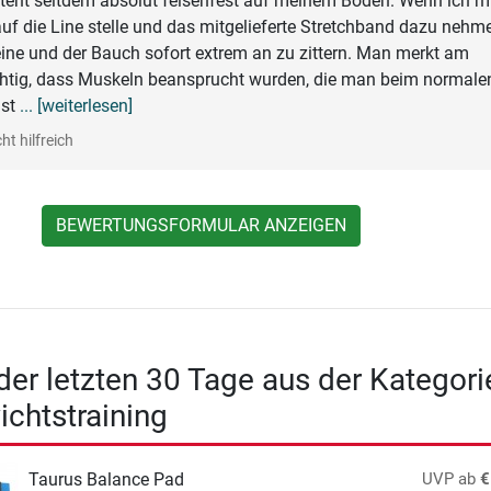
 steht seitdem absolut felsenfest auf meinem Boden. Wenn ich m
uf die Line stelle und das mitgelieferte Stretchband dazu nehme
ne und der Bauch sofort extrem an zu zittern. Man merkt am
chtig, dass Muskeln beansprucht wurden, die man beim normale
nst
... [weiterlesen]
ht hilfreich
BEWERTUNGSFORMULAR ANZEIGEN
 der letzten 30 Tage aus der Kategori
chtstraining
Taurus Balance Pad
UVP
ab
€