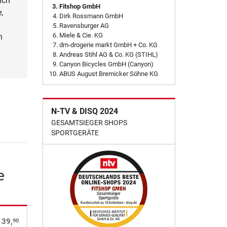
ich
Fitshop GmbH
,
Dirk Rossmann GmbH
Ravensburger AG
Miele & Cie. KG
n
dm-drogerie markt GmbH + Co. KG
Andreas Stihl AG & Co. KG (STIHL)
Canyon Bicycles GmbH (Canyon)
ABUS August Bremicker Söhne KG
N-TV & DISQ 2024
GESAMTSIEGER SHOPS
SPORTGERÄTE
e
90
 39,