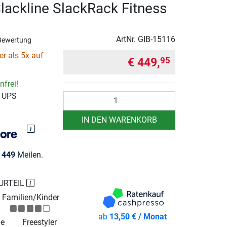
lackline SlackRack Fitness
ArtNr.
GIB-15116
Bewertung
r als 5x auf
€ 449,
95
frei!
r UPS
Anzahl
IN DEN WARENKORB
e
449
Meilen.
URTEIL
Familien/Kinder
ab
13,50 € / Monat
ie
Freestyler