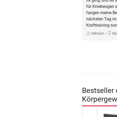
fix ging, und es
für Kniebeugen a
fangen meine Bei
nächsten Tag ri
Krafttraining so
•
Hilfreich
Nic
Bestseller
Körpergewi