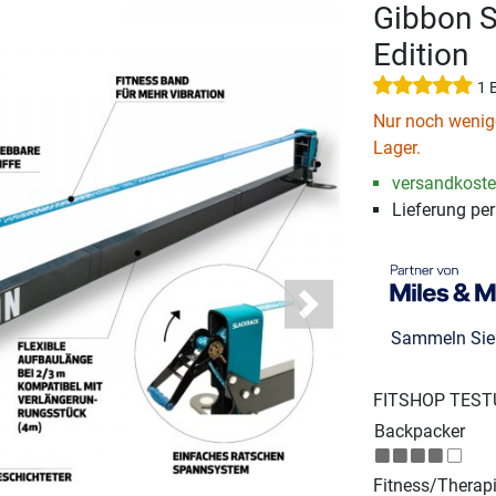
Gibbon S
Edition
1 
Nur noch wenige
Lager.
versandkosten
Lieferung pe
Next
Sammeln Si
FITSHOP TEST
Backpacker
Fitness/Therap