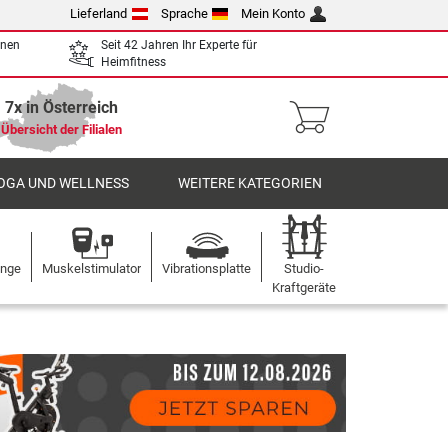
Lieferland
Sprache
Mein Konto
enen
Seit 42 Jahren Ihr Experte für
Heimfitness
7x in Österreich
Übersicht der Filialen
OGA UND WELLNESS
WEITERE KATEGORIEN
ange
Muskelstimulator
Vibrationsplatte
Studio-
Kraftgeräte