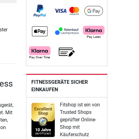
ster
ness
FITNESSGERÄTE SICHER
EINKAUFEN
Fitshop ist ein von
sgerät,
Trusted Shops
t. Mit
geprüfter Online-
ten,
Shop mit
von
Käuferschutz