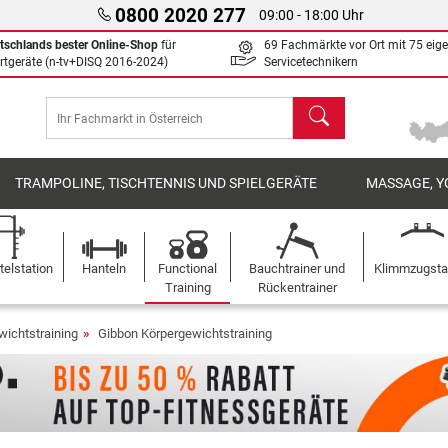
0800 2020 277
09:00 - 18:00 Uhr
tschlands bester Online-Shop
für
69 Fachmärkte vor Ort mit 75 eig
rtgeräte (n-tv+DISQ 2016-2024)
Servicetechnikern
Suchen
TRAMPOLINE, TISCHTENNIS UND SPIELGERÄTE
MASSAGE, Y
elstation
Hanteln
Functional
Bauchtrainer und
Klimmzugst
Training
Rückentrainer
wichtstraining
Gibbon Körpergewichtstraining