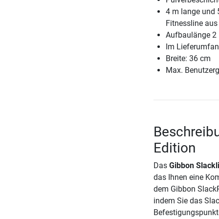
4 m lange und 
Fitnessline aus
Aufbaulänge 2
Im Lieferumfang
Breite: 36 cm
Max. Benutzerg
Beschreibu
Edition
Das
Gibbon Slackl
das Ihnen eine Kom
dem Gibbon SlackRa
indem Sie das Slac
Befestigungspunkte