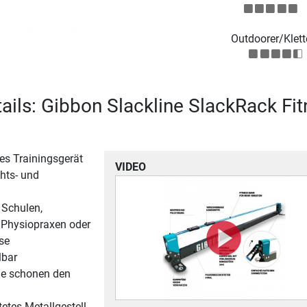
Outdoorer/Klett
ails: Gibbon Slackline SlackRack Fi
es Trainingsgerät
VIDEO
hts- und
 Schulen,
, Physiopraxen oder
se
lbar
e schonen den
etes Metallgestell