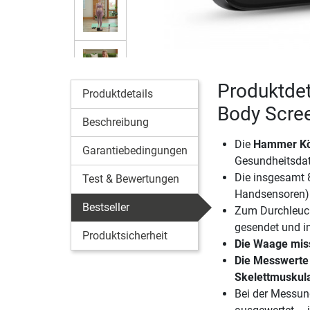
Produktde
Produktdetails
Body Scre
Beschreibung
Die
Hammer Kö
Garantiebedingungen
Gesundheitsda
Die insgesamt 
Test & Bewertungen
Handsensoren)
Bestseller
Zum Durchleuch
gesendet und i
Produktsicherheit
Die Waage mis
Die Messwerte 
Skelettmuskul
Bei der Messun