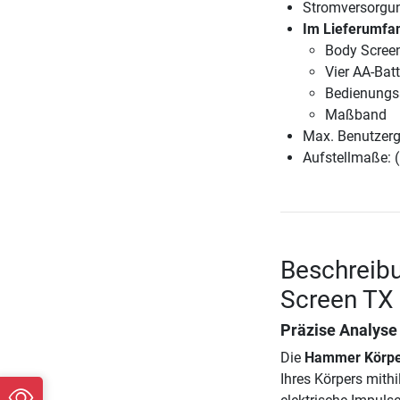
Stromversorgun
Im Lieferumfan
Body Scree
Vier AA-Batt
Bedienungs
Maßband
Max. Benutzerg
Aufstellmaße: (
Beschreib
Screen TX
Präzise Analyse
Die
Hammer Körpe
Ihres Körpers mith