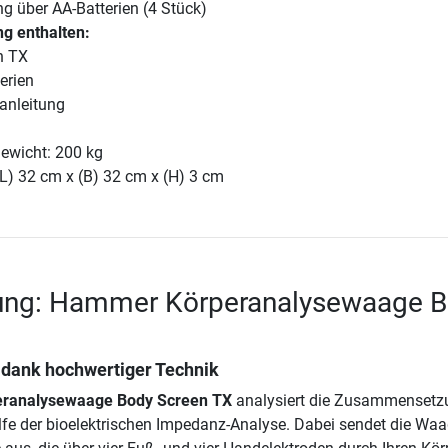
g über AA-Batterien (4 Stück)
g enthalten:
n TX
erien
anleitung
ewicht: 200 kg
L) 32 cm x (B) 32 cm x (H) 3 cm
ung: Hammer Körperanalysewaage 
 dank hochwertiger Technik
ranalysewaage Body Screen TX
analysiert die Zusammensetz
ilfe der bioelektrischen Impedanz-Analyse. Dabei sendet die Wa