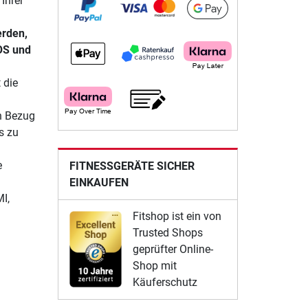
Ihrer
erden,
iOS und
 die
in Bezug
s zu
e
FITNESSGERÄTE SICHER
EINKAUFEN
I,
Fitshop ist ein von
Trusted Shops
geprüfter Online-
Shop mit
Käuferschutz