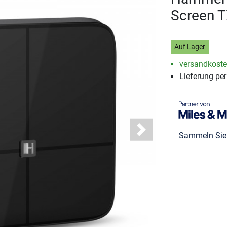
Screen 
Auf Lager
versandkosten
Lieferung pe
Next
Sammeln Si