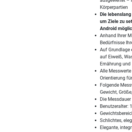
ausgewertet – 
Körperpartien
Die lebenslan
um Ziele zu se
Android möglic
Anhand Ihrer M
Bedürfnisse Ihr
Auf Grundlage e
auf Eiweiß, Was
Ernährung und
Alle Messwerte
Orientierung für
Folgende Messw
Gewicht, Größe
Die Messdauer 
Benutzeralter:
Gewichtsbereic
Schlichtes, ele
Elegante, integ