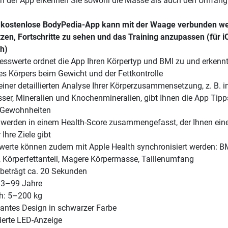
in der App erkennen Sie sowohl die Masse als auch den Umfang 
g kostenlose BodyPedia-App kann mit der Waage verbunden w
tzen, Fortschritte zu sehen und das Training anzupassen (für 
h)
esswerte ordnet die App Ihren Körpertyp und BMI zu und erkennt
es Körpers beim Gewicht und der Fettkontrolle
iner detaillierten Analyse Ihrer Körperzusammensetzung, z. B. 
ser, Mineralien und Knochenmineralien, gibt Ihnen die App Tipp
 Gewohnheiten
 werden in einem Health-Score zusammengefasst, der Ihnen ein
 Ihre Ziele gibt
erte können zudem mit Apple Health synchronisiert werden: BM
, Körperfettanteil, Magere Körpermasse, Taillenumfang
beträgt ca. 20 Sekunden
 13–99 Jahre
h: 5–200 kg
gantes Design in schwarzer Farbe
rierte LED-Anzeige