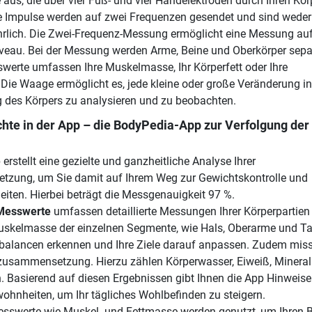
 aus, die über vier Fuß- und vier Handelektroden durch Ihren Kör
ie Impulse werden auf zwei Frequenzen gesendet und sind weder
hrlich. Die Zwei-Frequenz-Messung ermöglicht eine Messung au
veau. Bei der Messung werden Arme, Beine und Oberkörper sepa
werte umfassen Ihre Muskelmasse, Ihr Körperfett oder Ihre
 Die Waage ermöglicht es, jede kleine oder große Veränderung in
es Körpers zu analysieren und zu beobachten.
ichte in der App – die BodyPedia-App zur Verfolgung der
rstellt eine gezielte und ganzheitliche Analyse Ihrer
zung, um Sie damit auf Ihrem Weg zur Gewichtskontrolle und
eiten. Hierbei beträgt die Messgenauigkeit 97 %.
Messwerte
umfassen detaillierte Messungen Ihrer Körperpartien
skelmasse der einzelnen Segmente, wie Hals, Oberarme und Tai
balancen erkennen und Ihre Ziele darauf anpassen. Zudem miss
zusammensetzung. Hierzu zählen Körperwasser, Eiweiß, Mineral
 Basierend auf diesen Ergebnissen gibt Ihnen die App Hinweise
hnheiten, um Ihr tägliches Wohlbefinden zu steigern.
esswerte wie Muskel- und Fettmasse werden genutzt, um Ihren 