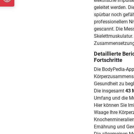
elektrische Impulse
geleitet werden. D
spürbar noch gefä
professionellem Ni
gescannt. Die Mess
Skelettmuskulatur.
Zusammensetzung d
Detaillierte Ber
Fortschritte
Die BodyPedia-App e
Körperzusammenset
Gesundheit zu begl
Die insgesamt
43 
Umfang und die Mu
Hier können Sie Im
Waage Ihre Körper
Knochenmineralien.
Ernährung und Gewo
Die allgemeinen M