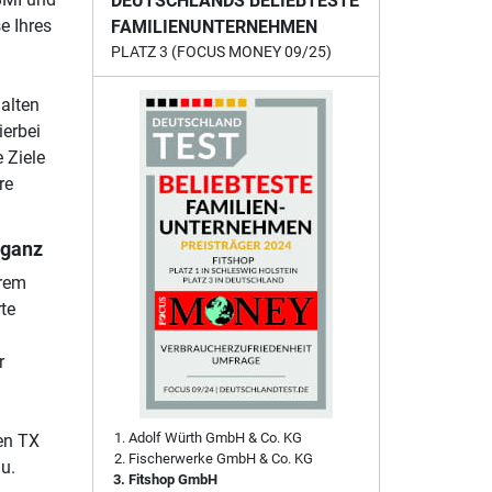
DEUTSCHLANDS BELIEBTESTE
e Ihres
FAMILIENUNTERNEHMEN
PLATZ 3 (FOCUS MONEY 09/25)
alten
ierbei
 Ziele
re
eganz
arem
te
r
Adolf Würth GmbH & Co. KG
en TX
Fischerwerke GmbH & Co. KG
u.
Fitshop GmbH