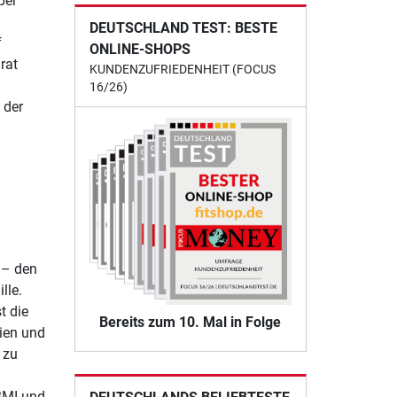
per
DEUTSCHLAND TEST: BESTE
f
ONLINE-SHOPS
rat
KUNDENZUFRIEDENHEIT (FOCUS
16/26)
 der
 – den
lle.
t die
Bereits zum 10. Mal in Folge
ien und
 zu
BMI und