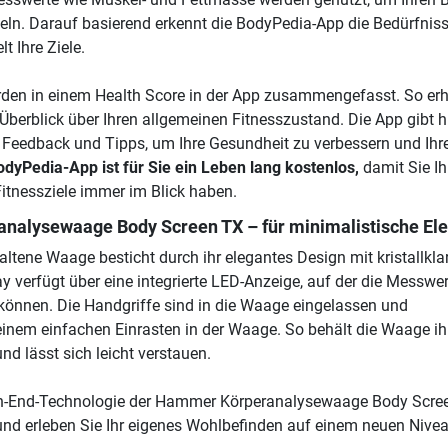
teln. Darauf basierend erkennt die BodyPedia-App die Bedürfniss
t Ihre Ziele.
den in einem Health Score in der App zusammengefasst. So erh
Überblick über Ihren allgemeinen Fitnesszustand. Die App gibt h
s Feedback und Tipps, um Ihre Gesundheit zu verbessern und Ihre
odyPedia-App ist für Sie ein Leben lang kostenlos,
damit Sie Ih
itnessziele immer im Blick haben.
nalysewaage Body Screen TX
– für minimalistische El
altene Waage besticht durch ihr elegantes Design mit kristallkl
y verfügt über eine integrierte LED-Anzeige, auf der die Messwer
önnen. Die Handgriffe sind in die Waage eingelassen und
inem einfachen Einrasten in der Waage. So behält die Waage ih
d lässt sich leicht verstauen.
gh-End-Technologie der Hammer Körperanalysewaage Body Scre
und erleben Sie Ihr eigenes Wohlbefinden auf einem neuen Nivea