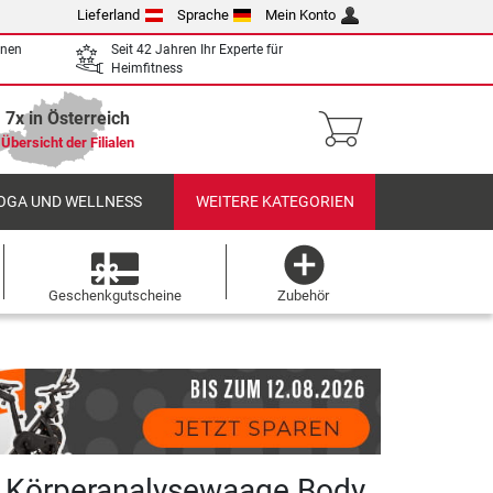
Lieferland
Sprache
Mein Konto
enen
Seit 42 Jahren Ihr Experte für
Heimfitness
7x in Österreich
Übersicht der Filialen
OGA UND WELLNESS
WEITERE KATEGORIEN
Geschenkgutscheine
Zubehör
Körperanalysewaage Body