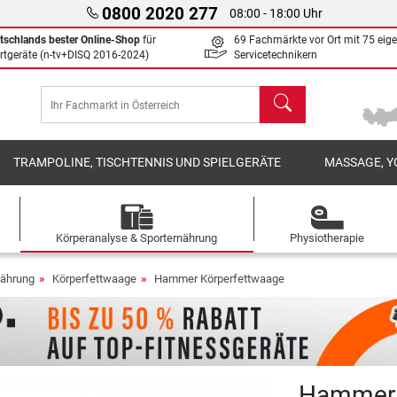
0800 2020 277
08:00 - 18:00 Uhr
tschlands bester Online-Shop
für
69 Fachmärkte vor Ort mit 75 eig
rtgeräte (n-tv+DISQ 2016-2024)
Servicetechnikern
Suchen
TRAMPOLINE, TISCHTENNIS UND SPIELGERÄTE
MASSAGE, Y
Körperanalyse & Sporternährung
Physiotherapie
nährung
Körperfettwaage
Hammer Körperfettwaage
Hammer 