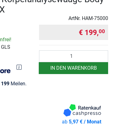
TX
ArtNr.
HAM-75000
€ 199,
00
frei!
r GLS
Anzahl
IN DEN WARENKORB
e
199
Meilen.
ab
5,97 € / Monat