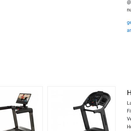
@
n
g
a
H
L
F
V
H