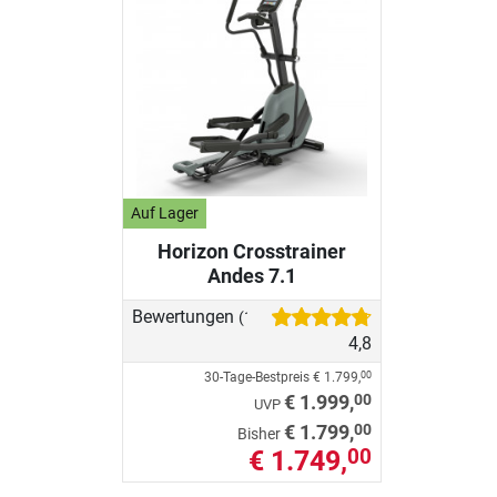
Auf Lager
Horizon Crosstrainer
Andes 7.1
Bewertungen
(16)
4,8
30-Tage-Bestpreis
€ 1.799,
00
00
€ 1.999,
UVP
00
€ 1.799,
Bisher
€ 1.749,
00