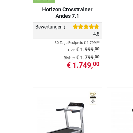
Horizon Crosstrainer
Andes 7.1
Bewertungen
(16)
4,8
30-Tage-Bestpreis
€ 1.799,
00
00
€ 1.999,
UVP
00
€ 1.799,
Bisher
€ 1.749,
00