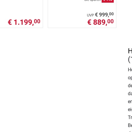
00
€ 999,
UVP
€ 1.199,
€ 889,
00
00
H
(
H
op
d
d
en
e
T
B