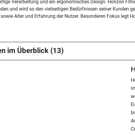
rtige Verarbeitung und ein ergonomisches Design. Horizon Fitne
den und wird so den vielseitigen Bedürfnissen seiner Kunden ger
sowie Alter und Erfahrung der Nutzer. Besonderen Fokus legt H
en im Überblick (13)
H
Ho
im
we
E
b
A
C