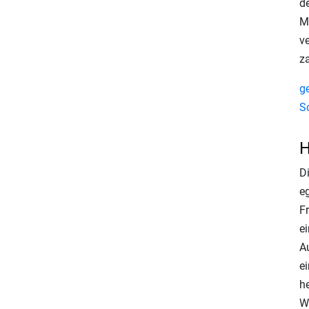
d
Mu
ve
z
g
S
H
D
eg
Fr
e
Au
e
h
W