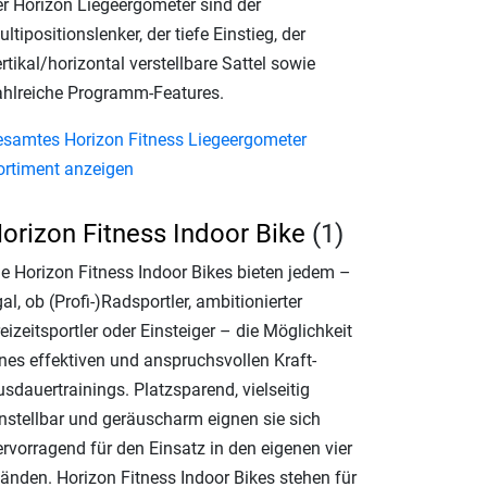
er Horizon Liegeergometer sind der
ltipositionslenker, der tiefe Einstieg, der
rtikal/horizontal verstellbare Sattel sowie
ahlreiche Programm-Features.
esamtes Horizon Fitness Liegeergometer
ortiment anzeigen
orizon Fitness Indoor Bike
(1)
ie Horizon Fitness Indoor Bikes bieten jedem –
al, ob (Profi-)Radsportler, ambitionierter
eizeitsportler oder Einsteiger – die Möglichkeit
ines effektiven und anspruchsvollen Kraft-
sdauertrainings. Platzsparend, vielseitig
instellbar und geräuscharm eignen sie sich
ervorragend für den Einsatz in den eigenen vier
änden. Horizon Fitness Indoor Bikes stehen für