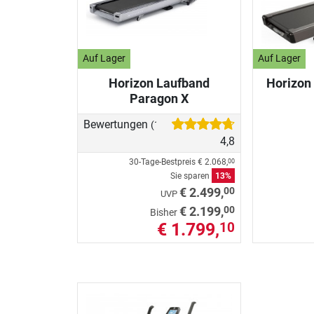
Auf Lager
Auf Lager
Horizon Laufband
Horizon
Paragon X
Bewertungen
(16)
4,8
30-Tage-Bestpreis
€ 2.068,
00
Sie sparen
13%
00
€ 2.499,
UVP
00
€ 2.199,
Bisher
€ 1.799,
10