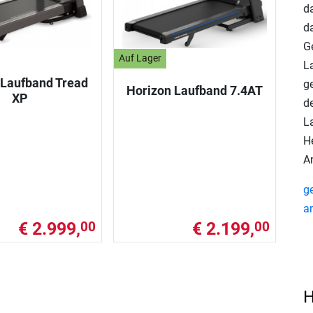
d
d
G
Auf Lager
L
 Laufband Tread
g
Horizon Laufband 7.4AT
XP
d
L
H
A
g
a
€ 2.999,
€ 2.199,
00
00
H