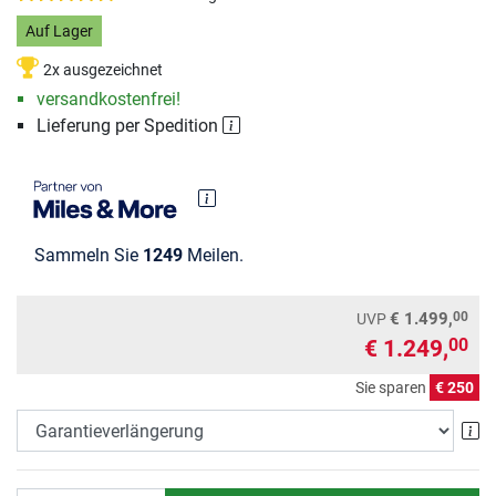
Auf Lager
2x ausgezeichnet
versandkostenfrei!
Lieferung per Spedition
Sammeln Sie
1249
Meilen.
00
€ 1.499,
UVP
€ 1.249,
00
Sie sparen
€ 250
Ga