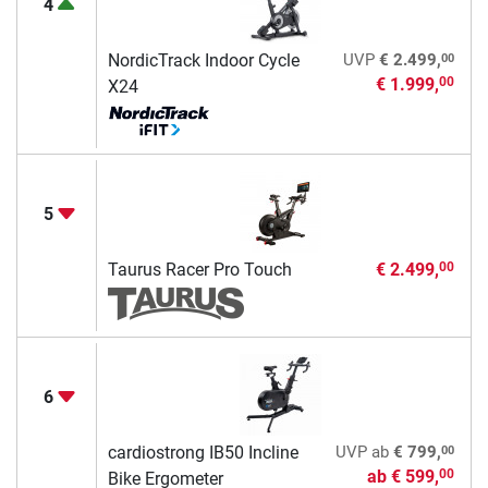
4
00
NordicTrack Indoor Cycle
UVP
€ 2.499,
€ 1.999,
00
X24
5
Taurus Racer Pro Touch
€ 2.499,
00
6
00
cardiostrong IB50 Incline
UVP
ab
€ 799,
ab
€ 599,
00
Bike Ergometer