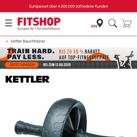
Deutschlands bester Online-Shop
für Sportgeräte (n-tv+DISQ 2016-2024)
69x
Kettler Bauchtrainer