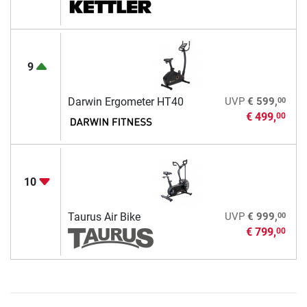
9
00
Darwin Ergometer HT40
UVP
€ 599,
€ 499,
00
10
00
Taurus Air Bike
UVP
€ 999,
€ 799,
00