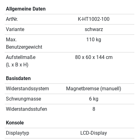
Allgemeine Daten
ArtNr.
K-HT1002-100
Variante
schwarz
Max.
110 kg
Benutzergewicht
Aufstellmaße
80 x 60 x 144 cm
(L x B x H)
Basisdaten
Widerstandssystem
Magnetbremse (manuell)
Schwungmasse
6 kg
Widerstandsstufen
8
Konsole
Displaytyp
LCD-Display