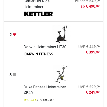
00
Kettler Hoi Ride
UVP
ab
€ 549,
ab
€ 490,
00
Heimtrainer
2
00
Darwin Heimtrainer HT30
UVP
€ 449,
€ 399,
00
3
00
Duke Fitness Heimtrainer
UVP
€ 299,
€ 249,
00
XB40