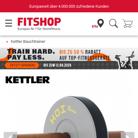
Deutschlands bester Online-Shop
für Sportgeräte (n-tv+DISQ 2016-2024)
69x
Kettler Bauchtrainer