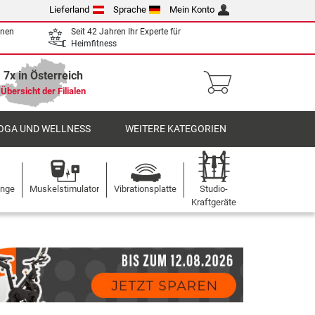
Lieferland
Sprache
Mein Konto
enen
Seit 42 Jahren Ihr Experte für
Heimfitness
7x in Österreich
Übersicht der Filialen
OGA UND WELLNESS
WEITERE KATEGORIEN
ange
Muskelstimulator
Vibrationsplatte
Studio-
Kraftgeräte