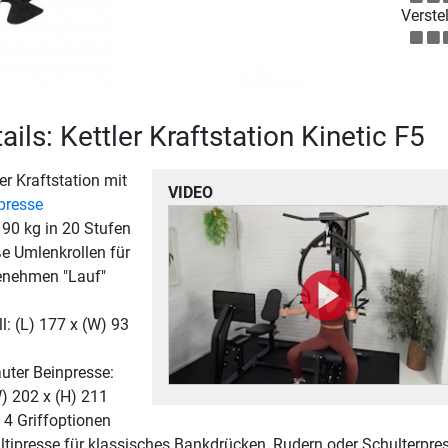
Verstel
ils: Kettler Kraftstation Kinetic F5
ler Kraftstation mit
VIDEO
presse
90 kg in 20 Stufen
e Umlenkrollen für
enehmen "Lauf"
l: (L) 177 x (W) 93
auter Beinpresse:
W) 202 x (H) 211
 4 Griffoptionen
ltipresse für klassisches Bankdrücken, Rudern oder Schulterpre