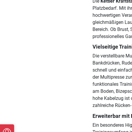
Die
Kettler Kraftst
Platzbedarf. Mit i
hochwertigen Vera
gleichmäßigen Lauf
Bereich. Ob Brust, 
professionelles Ga
Vielseitige Tra
Die verstellbare Mu
Bankdrücken, Ruder
schnell und einfac
der Multipresse zur
funktionales Train
am Boden, Bizepscu
hohe Kabelzug ist 
zahlreiche Rücken
Erweiterbar mit
Ein besonderes High