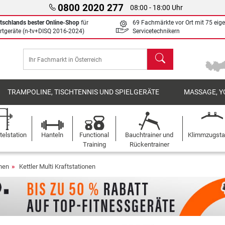
0800 2020 277
08:00 - 18:00 Uhr
tschlands bester Online-Shop
für
69 Fachmärkte vor Ort mit 75 eig
rtgeräte (n-tv+DISQ 2016-2024)
Servicetechnikern
Suchen
TRAMPOLINE, TISCHTENNIS UND SPIELGERÄTE
MASSAGE, Y
elstation
Hanteln
Functional
Bauchtrainer und
Klimmzugst
Training
Rückentrainer
onen
Kettler Multi Kraftstationen