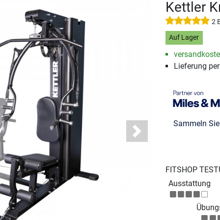
Kettler K
2 
Auf Lager
versandkosten
Lieferung pe
Sammeln Si
Next
FITSHOP TEST
Ausstattung
Übungs