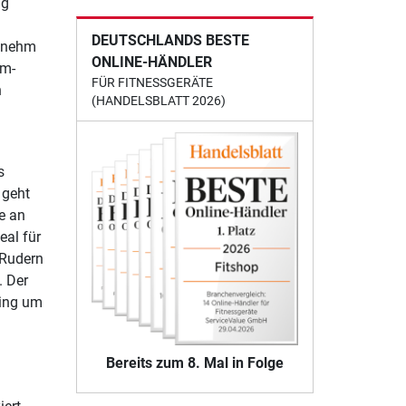
ig
DEUTSCHLANDS BESTE
genehm
ONLINE-HÄNDLER
ym-
FÜR FITNESSGERÄTE
n
(HANDELSBLATT 2026)
s
 geht
e an
eal für
 Rudern
. Der
ning um
Bereits zum 8. Mal in Folge