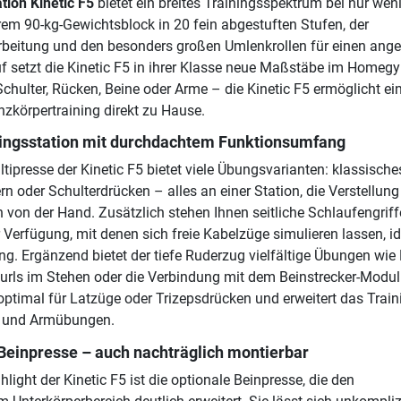
ation Kinetic F5
bietet ein breites Trainingsspektrum bei nur wen
hrem 90-kg-Gewichtsblock in 20 fein abgestuften Stufen, der
rbeitung und den besonders großen Umlenkrollen für einen an
 setzt die Kinetic F5 in ihrer Klasse neue Maßstäbe im Homeg
Schulter, Rücken, Beine oder Arme – die Kinetic F5 ermöglicht ei
nzkörpertraining direkt zu Hause.
iningsstation mit durchdachtem Funktionsumfang
ltipresse der Kinetic F5 bietet viele Übungsvarianten: klassische
n oder Schulterdrücken – alles an einer Station, die Verstellung
h von der Hand. Zusätzlich stehen Ihnen seitliche Schlaufengriff
 Verfügung, mit denen sich freie Kabelzüge simulieren lassen, id
ing. Ergänzend bietet der tiefe Ruderzug vielfältige Übungen wie
rls im Stehen oder die Verbindung mit dem Beinstrecker-Modul
optimal für Latzüge oder Trizepsdrücken und erweitert das Trai
- und Armübungen.
 Beinpresse – auch nachträglich montierbar
light der Kinetic F5 ist die optionale Beinpresse, die den