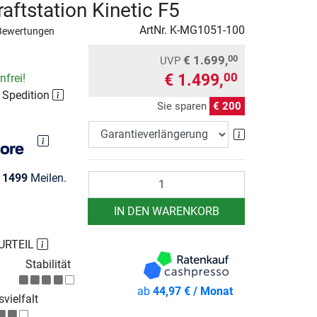
raftstation Kinetic F5
ArtNr.
K-MG1051-100
Bewertungen
€ 1.699,
00
UVP
€ 1.499,
00
frei!
r Spedition
Sie sparen
€ 200
Garantieverlä
e
1499
Meilen.
Anzahl
IN DEN WARENKORB
URTEIL
Stabilität
ab
44,97 € / Monat
vielfalt