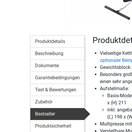
Produktdeta
Produktdetails
Vielseitige Kett
Beschreibung
optionaler Bein
Dokumente
Gewichtsblock: 
Besonders groß
Garantiebedingungen
einen sehr ang
Aufstellmaße:
Test & Bewertungen
Basis-Model
Zubehör
x (H) 211
inkl. angeb
Bestseller
(L) 198 x (
Multipresse mit
Produktsicherheit
Verstellbare Mu