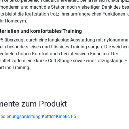
Unterkörperbereich deutlich erweitert. Sie lässt sich unkompliz
montieren und macht die Station noch vielseitiger. Dank des be
ts bleibt die Kraftstation trotz ihrer umfangreichen Funktionen
 Ihr Homegym.
erialien und komfortables Training
c F5 überzeugt durch eine langlebige Ausstattung mit nylonumma
r ein besonders leises und flüssiges Training sorgen. Die weichen
er bieten hohen Komfort auch bei intensiven Einheiten. Der
altet zudem eine kurze Curl-Stange sowie eine Latzugstange – 
rt ins Training.
ente zum Produkt
dienungsanleitung Kettler Kinetic F5