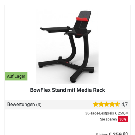
Auf Lager
BowFlex Stand mit Media Rack
Bewertungen
4,7
(3)
30-Tage-Bestpreis
€ 259,
00
Sie sparen
30%
00
€ 259,