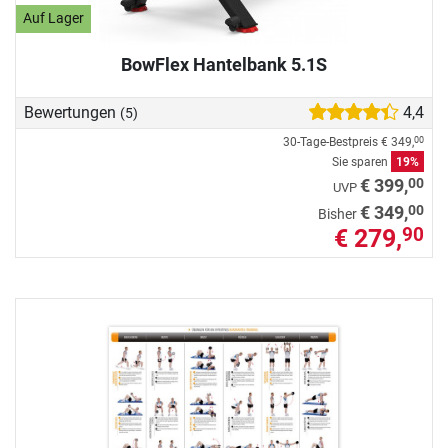
Auf Lager
BowFlex Hantelbank 5.1S
Bewertungen
4,4
(5)
30-Tage-Bestpreis
€ 349,
00
Sie sparen
19%
00
€ 399,
UVP
00
€ 349,
Bisher
€ 279,
90