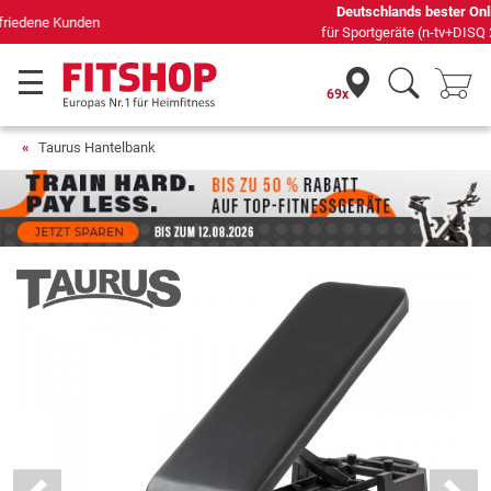
Deutschlands bester Online-Shop
für Sportgeräte (n-tv+DISQ 2016-2024)
69x
Taurus Hantelbank