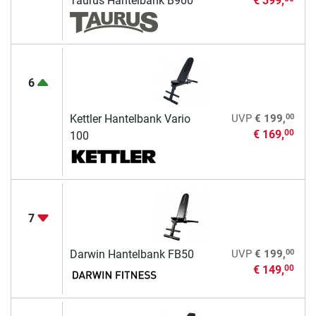
Taurus Hantelbank B900
€ 399,
6
00
Kettler Hantelbank Vario
UVP
€ 199,
€ 169,
00
100
7
00
Darwin Hantelbank FB50
UVP
€ 199,
€ 149,
00