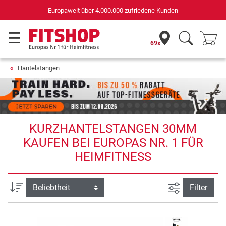
Europaweit über 4.000.000 zufriedene Kunden
69x
Hantelstangen
KURZHANTELSTANGEN 30MM
KAUFEN BEI EUROPAS NR. 1 FÜR
HEIMFITNESS
Ansicht filte
Sortierung
Filter