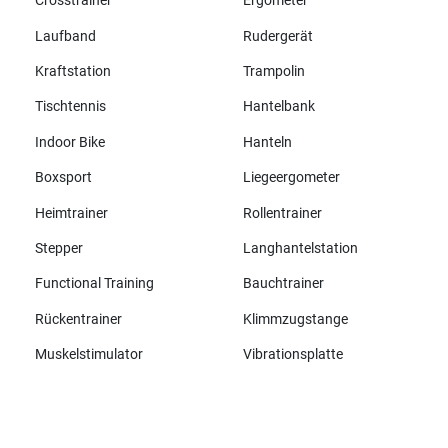
Crosstrainer
Ergometer
Laufband
Rudergerät
Kraftstation
Trampolin
Tischtennis
Hantelbank
Indoor Bike
Hanteln
Boxsport
Liegeergometer
Heimtrainer
Rollentrainer
Stepper
Langhantelstation
Functional Training
Bauchtrainer
Rückentrainer
Klimmzugstange
Muskelstimulator
Vibrationsplatte
Alle Marken