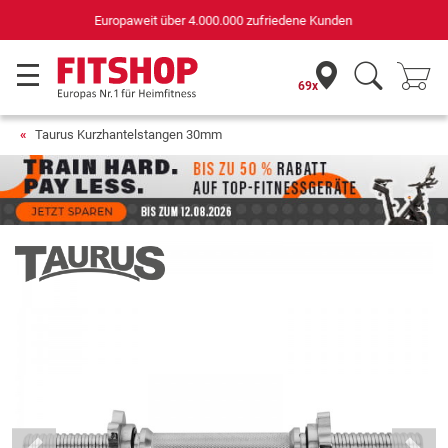
Deutschlands bester Online-Shop
für Sportgeräte (n-tv+DISQ 2016-2024)
69x
Taurus Kurzhantelstangen 30mm