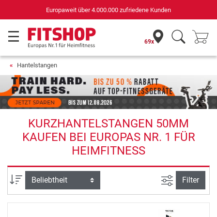
Europaweit über 4.000.000 zufriedene Kunden
69x
Hantelstangen
KURZHANTELSTANGEN 50MM
KAUFEN BEI EUROPAS NR. 1 FÜR
HEIMFITNESS
Ansicht filte
Sortierung
Filter