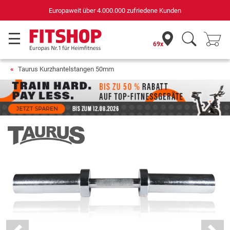
Deutschlands bester Online-Shop
für Sportgeräte (n-tv+DISQ 2016-2024)
69x
Taurus Kurzhantelstangen 50mm