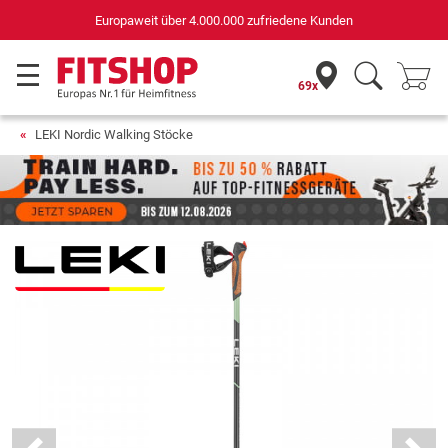
Deutschlands bester Online-Shop
für Sportgeräte (n-tv+DISQ 2016-2024)
69x
LEKI Nordic Walking Stöcke