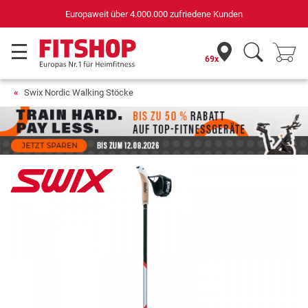
Deutschlands bester Online-Shop
für Sportgeräte (n-tv+DISQ 2016-2024)
69x
Swix Nordic Walking Stöcke