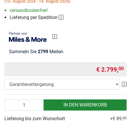
(10. August 2026 - 14. August 2026)
versandkostenfrei!
Lieferung per Spedition
Sammeln Sie
2799
Meilen.
€ 2.799,
00
Ga
Anzahl
IN DEN WARENKORB
Lieferung bis zum Wunschort
+€ 89,
90