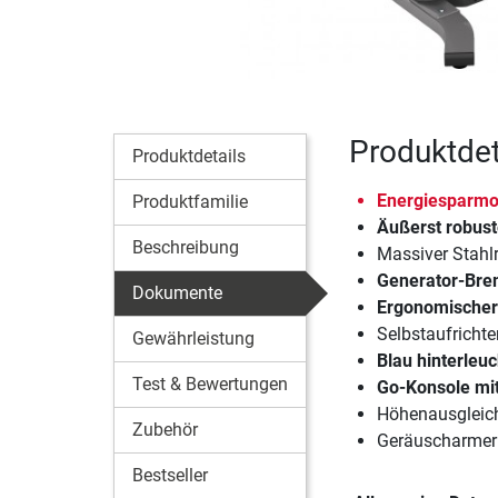
Produktdet
Produktdetails
Energiesparm
Produktfamilie
Äußerst robust
Beschreibung
Massiver Stah
Generator-Bre
Dokumente
Ergonomischer 
Selbstaufricht
Gewährleistung
Blau hinterleu
Test & Bewertungen
Go-Konsole mit
Höhenausgleich
Zubehör
Geräuscharmer 
Bestseller