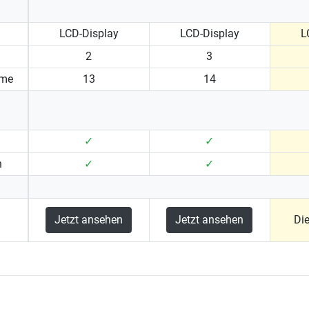
LCD-Display
LCD-Display
L
2
3
mme
13
14
✓
✓
n
✓
✓
Jetzt ansehen
Jetzt ansehen
Di