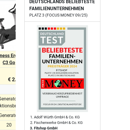
DEUTSCHLANDS BELIEBTESTE
FAMILIENUNTERNEHMEN
PLATZ 3 (FOCUS MONEY 09/25)
itness Ergometer
Life Fitness Ergometer
C3 Go
C3 Track Connect 2.0
€ 2.199,00
€ 2.895,00
Generator-
Generator-
ktionsbremse
Induktionsbremse
Generator
Generator
Adolf Würth GmbH & Co. KG
Fischerwerke GmbH & Co. KG
20
20
Fitshop GmbH