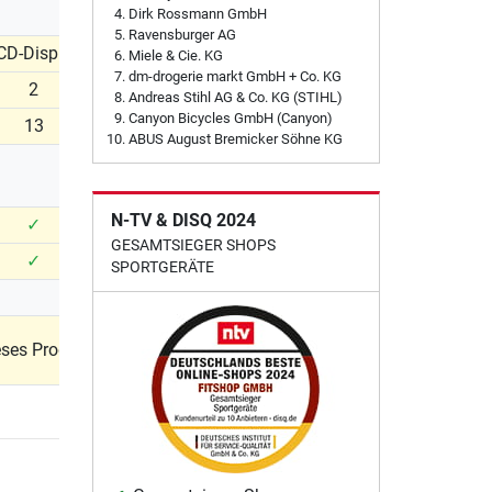
Dirk Rossmann GmbH
Ravensburger AG
CD-Display
LCD-Display
Miele & Cie. KG
dm-drogerie markt GmbH + Co. KG
2
3
Andreas Stihl AG & Co. KG (STIHL)
Canyon Bicycles GmbH (Canyon)
13
18
ABUS August Bremicker Söhne KG
N-TV & DISQ 2024
✓
✓
GESAMTSIEGER SHOPS
✓
✓
SPORTGERÄTE
eses Produkt
Jetzt ansehen