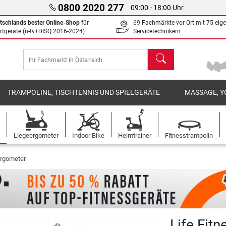
0800 2020 277
09:00 - 18:00 Uhr
tschlands bester Online-Shop
für
69 Fachmärkte vor Ort mit 75 eig
rtgeräte (n-tv+DISQ 2016-2024)
Servicetechnikern
Suchen
TRAMPOLINE, TISCHTENNIS UND SPIELGERÄTE
MASSAGE, Y
Liegeergometer
Indoor Bike
Heimtrainer
Fitnesstrampolin
Ergometer
Life Fit