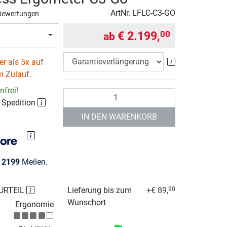
ArtNr.
LFLC-C3-GO
Bewertungen
€ 2.199,
00
ab
Garantieverlä
r als 5x auf
m Zulauf.
frei!
Anzahl
r Spedition
IN DEN WARENKORB
e
2199
Meilen.
URTEIL
Lieferung bis zum
+€ 89,
90
Wunschort
Ergonomie