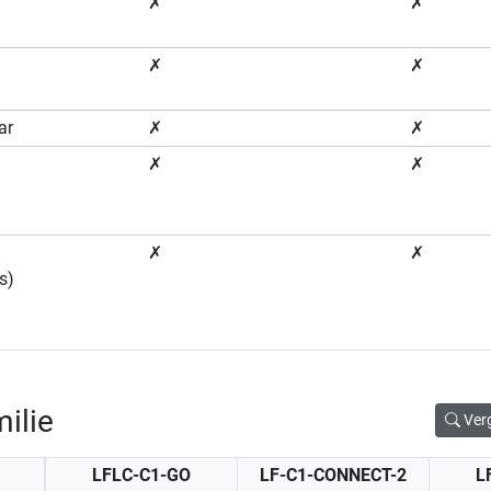
✗
✗
✗
✗
ar
✗
✗
✗
✗
✗
✗
s)
ilie
Ver
LFLC-C1-GO
LF-C1-CONNECT-2
L