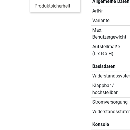
Allgemeine Daten
Produktsicherheit
ArtNr.
Variante
Max.
Benutzergewicht
Aufstellmaße
(L x B x H)
Basisdaten
Widerstandssyst
Klappbar /
hochstellbar
Stromversorgung
Widerstandsstufe
Konsole