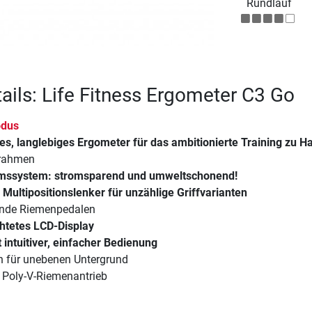
Rundlauf
ails: Life Fitness Ergometer C3 Go
odus
es, langlebiges Ergometer für das ambitionierte Training zu H
lrahmen
mssystem: stromsparend und umweltschonend!
Multipositionslenker für unzählige Griffvarianten
ende Riemenpedalen
chtetes LCD-Display
 intuitiver, einfacher Bedienung
 für unebenen Untergrund
Poly-V-Riemenantrieb