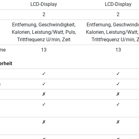
LCD-Display
LCD-Display
2
2
Entfernung, Geschwindigkeit,
Entfernung, Geschwindig
Kalorien, Leistung/Watt, Puls,
Kalorien, Leistung/Watt,
Trittfrequenz U/min, Zeit
Trittfrequenz U/min, Z
mme
13
13
erheit
✓
✓
n
✓
✓
✗
✗
✓
✓
✗
✗