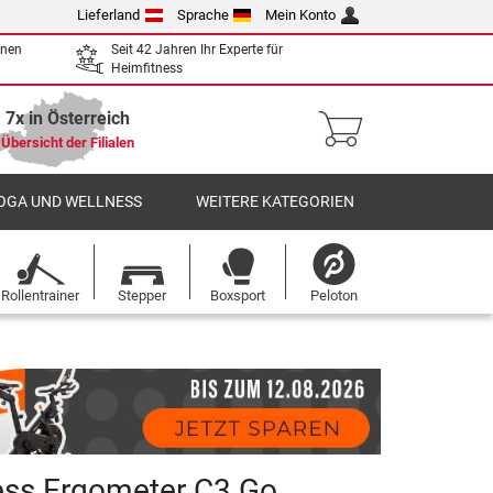
Lieferland
Sprache
Mein Konto
enen
Seit 42 Jahren Ihr Experte für
Heimfitness
7x in Österreich
Übersicht der Filialen
OGA UND WELLNESS
WEITERE KATEGORIEN
Rollentrainer
Stepper
Boxsport
Peloton
ness Ergometer C3 Go