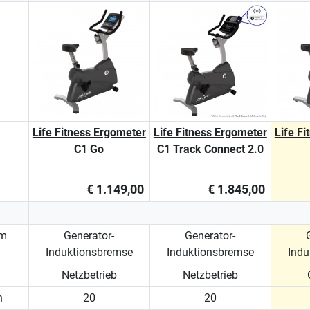
Life Fitness Ergometer
Life Fitness Ergometer
Life F
C1 Go
C1 Track Connect 2.0
€ 1.149,00
€ 1.845,00
em
Generator-
Generator-
Induktionsbremse
Induktionsbremse
Indu
Netzbetrieb
Netzbetrieb
n
20
20