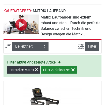
KAUFRATGEBER
: MATRIX LAUFBAND
Matrix Laufbänder sind extrem
robust und stabil. Durch die perfekte
Balance zwischen Technik und
Design erregen die Matrix
Laufbänder ein großes Interesse bei
führenden Fitness-Studios weltweit.
Ansicht filte
Sortierung
Filter
Eine besonders große Lauffläche
und das spezielle Dynamic
Filter aktiv!
Angezeigte Artikel:
4
Response Antriebssystem sind nur
einige Attribute, die die hochwertigen
Hersteller: Matrix
Filter zurücksetzen
Laufbänder von Matrix auszeichnen.