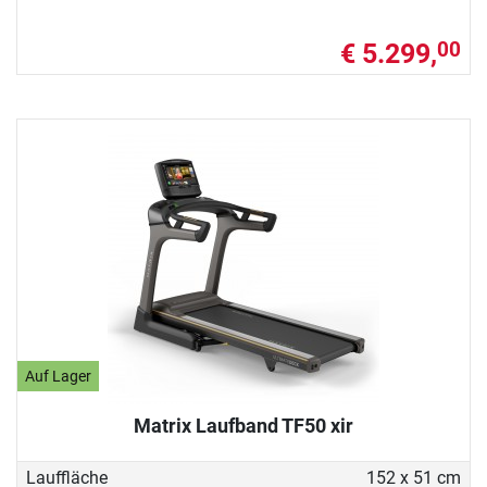
€ 5.299,
00
Auf Lager
Matrix Laufband TF50 xir
Lauffläche
152 x 51 cm