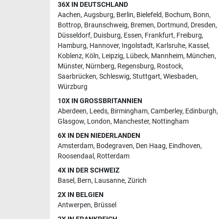
36X IN DEUTSCHLAND
Aachen
,
Augsburg
,
Berlin
,
Bielefeld
,
Bochum
,
Bonn
,
Bottrop
,
Braunschweig
,
Bremen
,
Dortmund
,
Dresden
,
Düsseldorf
,
Duisburg
,
Essen
,
Frankfurt
,
Freiburg
,
Hamburg
,
Hannover
,
Ingolstadt
,
Karlsruhe
,
Kassel
,
Koblenz
,
Köln
,
Leipzig
,
Lübeck
,
Mannheim
,
München
,
Münster
,
Nürnberg
,
Regensburg
,
Rostock
,
Saarbrücken
,
Schleswig
,
Stuttgart
,
Wiesbaden
,
Würzburg
10X IN GROSSBRITANNIEN
Aberdeen
,
Leeds
,
Birmingham
,
Camberley
,
Edinburgh
,
Glasgow
,
London
,
Manchester
,
Nottingham
6X IN DEN NIEDERLANDEN
Amsterdam
,
Bodegraven
,
Den Haag
,
Eindhoven
,
Roosendaal
,
Rotterdam
4X IN DER SCHWEIZ
Basel
,
Bern
,
Lausanne
,
Zürich
2X IN BELGIEN
Antwerpen
,
Brüssel