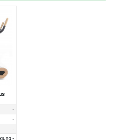
us
-
-
-
igung -