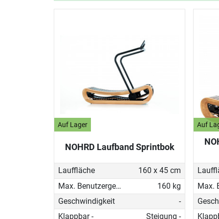
Auf Lager
Auf La
NOH
NOHRD Laufband Sprintbok
Lauffläche
160 x 45 cm
Lauff
Max. Benutzergewicht
160 kg
Geschwindigkeit
-
Gesch
Klappbar -
Steigung -
Klappb