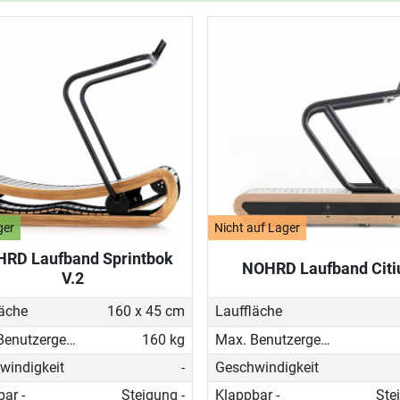
ger
Nicht auf Lager
RD Laufband Sprintbok
NOHRD Laufband Citi
V.2
läche
160 x 45 cm
Lauffläche
Max. Benutzergewicht
160 kg
Max. Benutzergewicht
windigkeit
-
Geschwindigkeit
ar -
Steigung -
Klappbar -
Ste