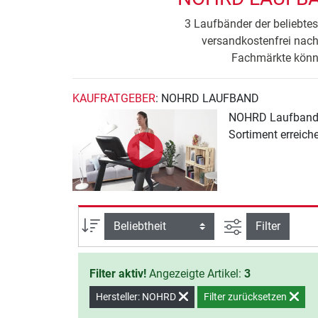
3 Laufbänder der beliebtes
versandkostenfrei nac
Fachmärkte könne
KAUFRATGEBER
: NOHRD LAUFBAND
NOHRD Laufband Ge
Sortiment erreich
Ansicht filtern
Sortierung
Filter
Filter aktiv!
Angezeigte Artikel:
3
Hersteller: NOHRD
Filter zurücksetzen