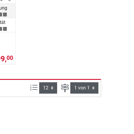
ung
tät
9,
00
Artikel pro Seite:
Seite