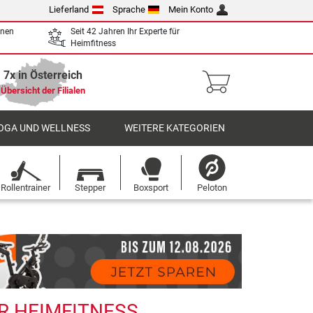
Lieferland
Sprache
Mein Konto
enen
Seit 42 Jahren Ihr Experte für
Heimfitness
7x in Österreich
Übersicht der Filialen
OGA UND WELLNESS
WEITERE KATEGORIEN
Rollentrainer
Stepper
Boxsport
Peloton
R HEIMFITNESS