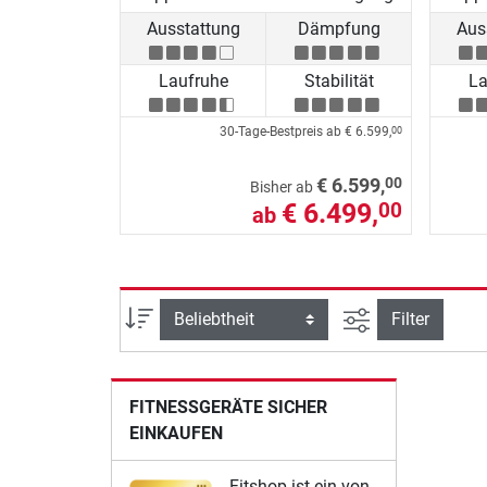
Ausstattung
Dämpfung
Aus
Laufruhe
Stabilität
La
30-Tage-Bestpreis ab
€ 6.599,
00
00
€ 6.599,
Bisher ab
€ 6.499,
00
ab
Ansicht filtern
Sortierung
Filter
FITNESSGERÄTE SICHER
EINKAUFEN
Fitshop ist ein von