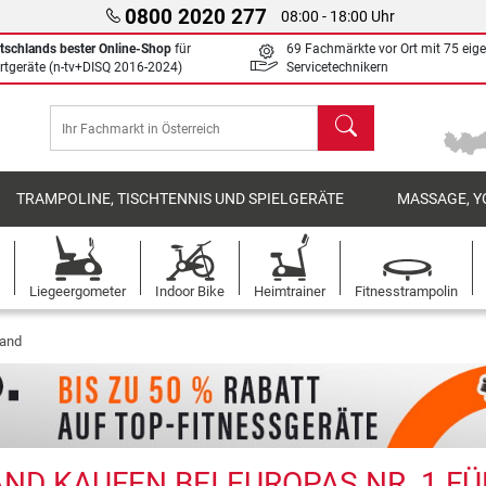
0800 2020 277
08:00 - 18:00 Uhr
tschlands bester Online-Shop
für
69 Fachmärkte vor Ort mit 75 eig
rtgeräte (n-tv+DISQ 2016-2024)
Servicetechnikern
Suchen
TRAMPOLINE, TISCHTENNIS UND SPIELGERÄTE
MASSAGE, Y
Liegeergometer
Indoor Bike
Heimtrainer
Fitnesstrampolin
and
ND KAUFEN BEI EUROPAS NR. 1 FÜ