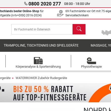
0800 2020 277
08:00 - 18:00 Uhr
tschlands bester Online-Shop
für
69 Fachmärkte vor Ort mit 75 eig
rtgeräte (n-tv+DISQ 2016-2024)
Servicetechnikern
Suchen
TRAMPOLINE, TISCHTENNIS UND SPIELGERÄTE
MASSAGE, Y
Körperanalyse & Sporternährung
Physiotherapie
rgeräte
WATERROWER Zubehör Rudergeräte
NOHRD H