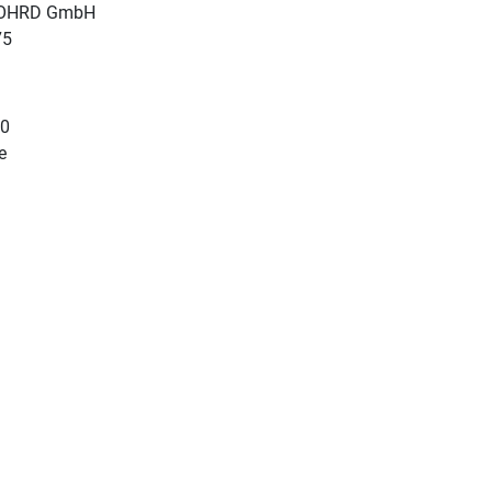
NOHRD GmbH
75
10
e