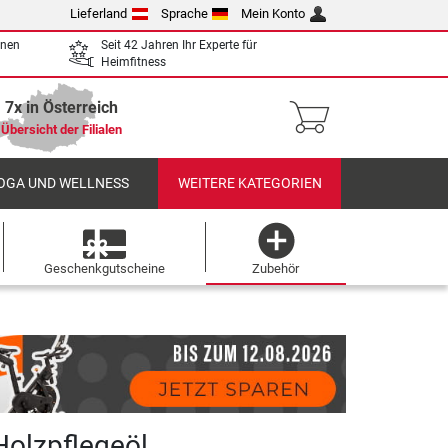
Lieferland
Sprache
Mein Konto
enen
Seit 42 Jahren Ihr Experte für
Heimfitness
7x in Österreich
Übersicht der Filialen
OGA UND WELLNESS
WEITERE KATEGORIEN
Geschenkgutscheine
Zubehör
olzpflegeöl