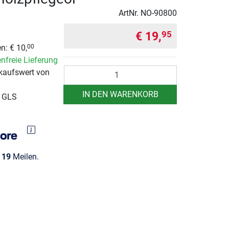
ArtNr.
NO-90800
€ 19,
95
n: € 10,
00
nfreie Lieferung
Anzahl
kaufswert von
IN DEN WARENKORB
r GLS
e
19
Meilen.