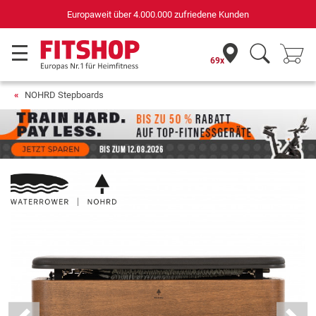
Deutschlands bester Online-Shop
für Sportgeräte (n-tv+DISQ 2016-2024)
69x
NOHRD Stepboards