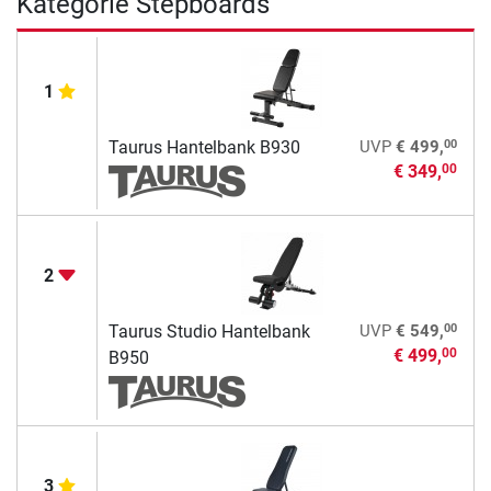
Kategorie Stepboards
1
00
Taurus Hantelbank B930
UVP
€ 499,
€ 349,
00
2
00
Taurus Studio Hantelbank
UVP
€ 549,
€ 499,
00
B950
3