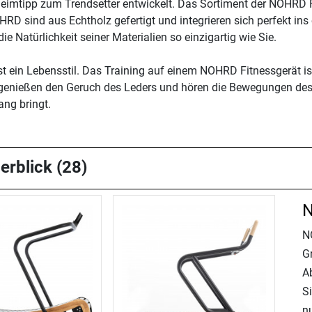
eheimtipp zum Trendsetter entwickelt. Das Sortiment der NOHRD
HRD sind aus Echtholz gefertigt und integrieren sich perfekt i
e Natürlichkeit seiner Materialien so einzigartig wie Sie.
ein Lebensstil. Das Training auf einem NOHRD Fitnessgerät ist e
 genießen den Geruch des Leders und hören die Bewegungen des 
ang bringt.
erblick (28)
N
N
Gr
A
Si
n