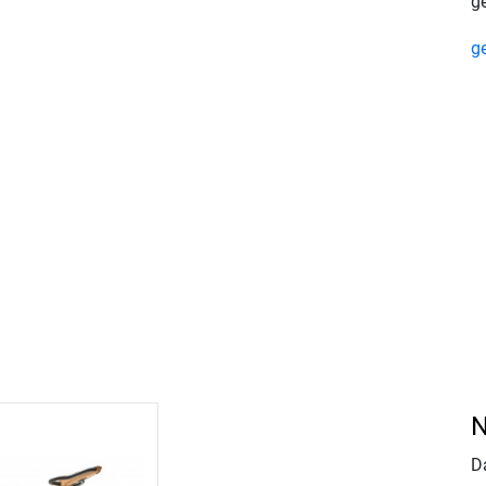
g
g
N
D