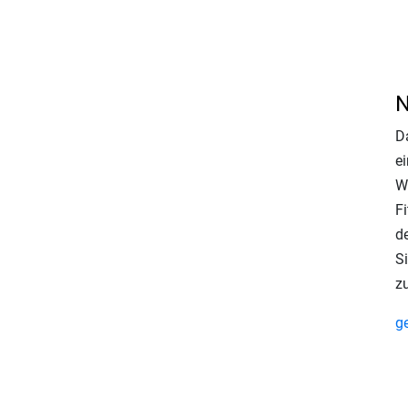
N
D
ei
W
Fi
d
Si
z
g