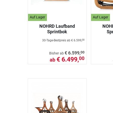
Auf Lager
Auf Lager
NOHRD Laufband
NOHR
Sprintbok
Spr
30-Tage-Bestpreis ab
€ 6.599,
00
00
€ 6.599,
Bisher ab
€ 6.499,
00
ab