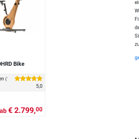
ei
W
Fi
d
Si
z
g
HRD Bike
en
(1)
5,0
€ 2.799,
00
ab