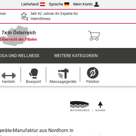
Lieferland
Sprache
Mein Konto
enen
Seit 42 Jahren Ihr Experte für
Heimfitness
7x in Österreich
Übersicht der Filialen
OGA UND WELLNESS
WEITERE KATEGORIEN
Hanteln
Boxsport
Massagegeräte
Peloton
geräte-Manufaktur aus Nordhorn in