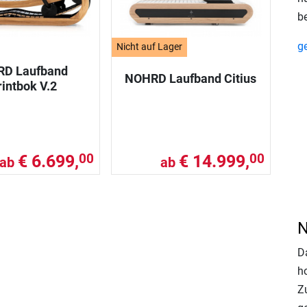
b
g
Nicht auf Lager
D Laufband
NOHRD Laufband Citius
intbok V.2
€ 6.699,
€ 14.999,
00
00
ab
ab
N
D
h
Z