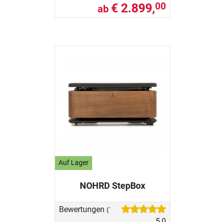
€ 2.899,
00
ab
Auf Lager
NOHRD StepBox
Bewertungen
(1)
5,0