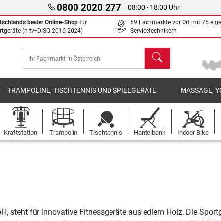
0800 2020 277
08:00 - 18:00 Uhr
tschlands bester Online-Shop
für
69 Fachmärkte vor Ort mit 75 eig
rtgeräte (n-tv+DISQ 2016-2024)
Servicetechnikern
Suchen
TRAMPOLINE, TISCHTENNIS UND SPIELGERÄTE
MASSAGE, Y
Kraftstation
Trampolin
Tischtennis
Hantelbank
Indoor Bike
 steht für innovative Fitnessgeräte aus edlem Holz. Die Sport