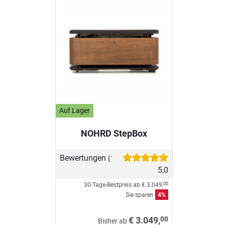
Auf Lager
NOHRD StepBox
Bewertungen
(1)
5,0
30-Tage-Bestpreis ab
€ 3.049,
00
Sie sparen
4%
00
€ 3.049,
Bisher ab