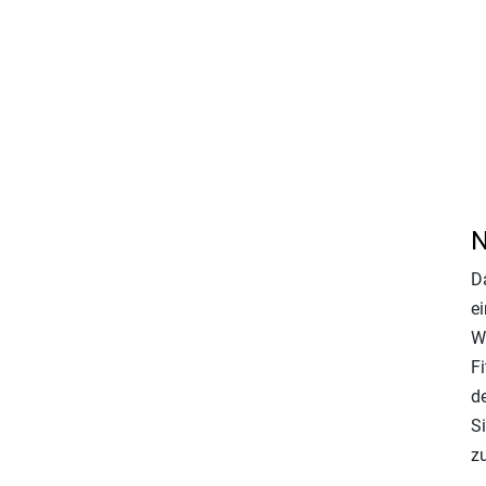
N
D
ei
W
Fi
d
Si
z