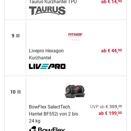
Taurus Kurzhantel TPU
ab
€ 14,
90
9
Livepro Hexagon
ab
€ 44,
90
Kurzhantel
10
00
BowFlex SelectTech
UVP
ab
€ 309,
ab
€ 199,
00
Hantel BF552i von 2 bis
24 kg