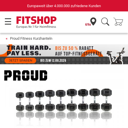
Deutschlands bester Online-Shop
für Sportgeräte (n-tv+DISQ 2016-2024)
69x
Proud Fitness Kurzhanteln