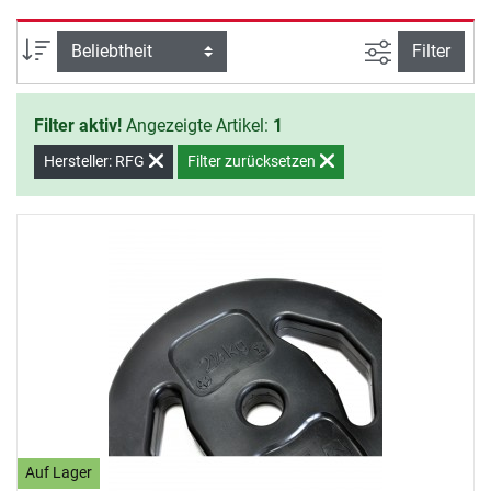
Beschädigungen. Der Schnellverschluss und die
praktischen Eingriffe der Scheiben ermöglichen ein
Ansicht filte
Sortierung
Filter
schnelles und unkompliziertes Wechseln der Scheiben
zwischen den Übungen.
Filter aktiv!
Angezeigte Artikel:
1
Hersteller: RFG
Filter zurücksetzen
Auf Lager