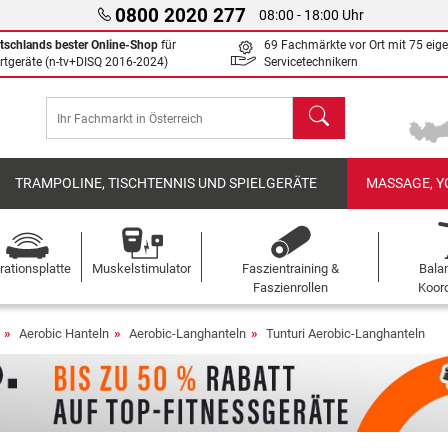
0800 2020 277
08:00 - 18:00 Uhr
tschlands bester Online-Shop
für
69 Fachmärkte vor Ort mit 75 eig
rtgeräte (n-tv+DISQ 2016-2024)
Servicetechnikern
Suchen
TRAMPOLINE, TISCHTENNIS UND SPIELGERÄTE
MASSAGE, Y
rationsplatte
Muskelstimulator
Faszientraining &
Bala
Faszienrollen
Koord
Aerobic Hanteln
Aerobic-Langhanteln
Tunturi Aerobic-Langhanteln