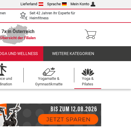
Lieferland
Sprache
Mein Konto
enen
Seit 42 Jahren Ihr Experte für
Heimfitness
7x in Österreich
Übersicht der Filialen
OGA UND WELLNESS
WEITERE KATEGORIEN
nce und
Yogamatte &
Yoga &
ination
Gymnastikmatte
Pilates