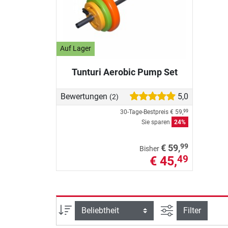
Auf Lager
Tunturi Aerobic Pump Set
Bewertungen
5,0
(2)
30-Tage-Bestpreis
€ 59,
99
Sie sparen
24%
99
€ 59,
Bisher
€ 45,
49
Ansicht filtern
Sortierung
Filter