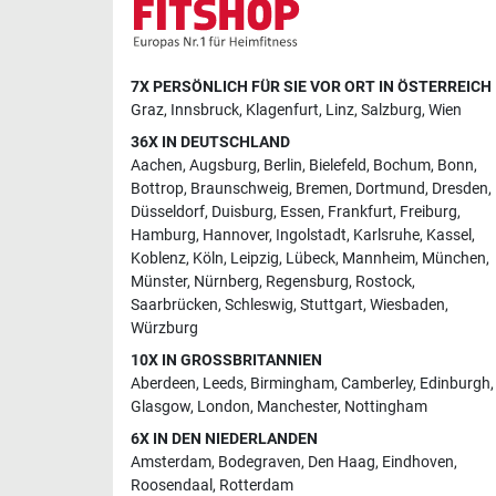
7X PERSÖNLICH FÜR SIE VOR ORT IN ÖSTERREICH
Graz
,
Innsbruck
,
Klagenfurt
,
Linz
,
Salzburg
,
Wien
36X IN DEUTSCHLAND
Aachen
,
Augsburg
,
Berlin
,
Bielefeld
,
Bochum
,
Bonn
,
Bottrop
,
Braunschweig
,
Bremen
,
Dortmund
,
Dresden
,
Düsseldorf
,
Duisburg
,
Essen
,
Frankfurt
,
Freiburg
,
Hamburg
,
Hannover
,
Ingolstadt
,
Karlsruhe
,
Kassel
,
Koblenz
,
Köln
,
Leipzig
,
Lübeck
,
Mannheim
,
München
,
Münster
,
Nürnberg
,
Regensburg
,
Rostock
,
Saarbrücken
,
Schleswig
,
Stuttgart
,
Wiesbaden
,
Würzburg
10X IN GROSSBRITANNIEN
Aberdeen
,
Leeds
,
Birmingham
,
Camberley
,
Edinburgh
,
Glasgow
,
London
,
Manchester
,
Nottingham
6X IN DEN NIEDERLANDEN
Amsterdam
,
Bodegraven
,
Den Haag
,
Eindhoven
,
Roosendaal
,
Rotterdam