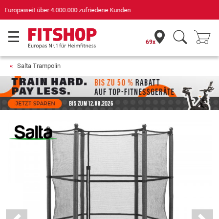
Deutschlands bester Online-Shop
für Sportgeräte (n-tv+DISQ 2016-2024)
69x
Salta Trampolin