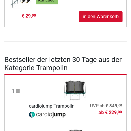
Auf Lager
€ 29,
90
in den Warenkorb
Bestseller der letzten 30 Tage aus der
Kategorie Trampolin
1
00
cardiojump Trampolin
UVP
ab
€ 349,
ab
€ 229,
00